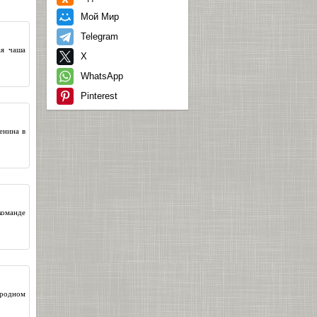
Мой Мир
Telegram
ая чаша
X
WhatsApp
Pinterest
енина в
команде
ародном