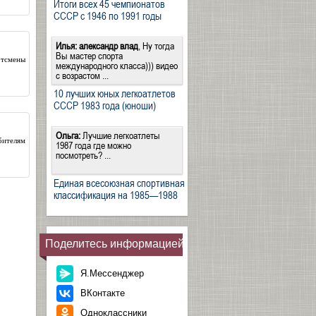
Итоги всех 45 чемпионатов
СССР с 1946 по 1991 годы
Илья:
александр влад
, Ну тогда
Вы мастер спорта
ртсмены
международного класса))) видео
с возрастом ...
10 лучших юных легкоатлетов
СССР 1983 года (юноши)
Ольга:
Лучшие легкоатлеты
бителям
1987 года где можно
посмотреть? ...
Единая всесоюзная спортивная
классификация на 1985—1988
Поделитесь информацией
Я.Мессенджер
ВКонтакте
Одноклассники