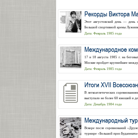
Рекорды Виктора Ма
Этот августовский день — день 
Большой спортивной арены Лужников
Дата: Февраль 1985 года
Международное ком
17 и 18 августа 1985 г. на бегов
Москве пройдет крупнейшее между
Дата: Февраль 1985 года
Итоги XVII Всесоюз
В легкоатлетических соревнования
выступало не более 60 юношей и д
Дата: Декабрь 1984 года
Международный тур
Вскоре после соревнований «Друж
турнире «Большой приз Будапешта»