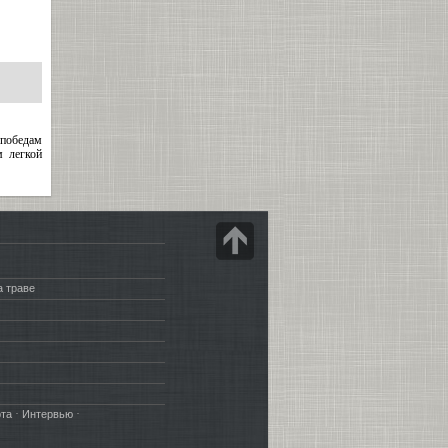
 победам
м легкой
а траве
·
·
рта
Интервью