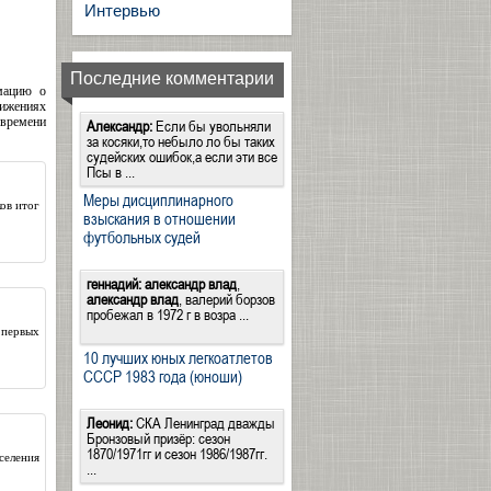
Интервью
Последние комментарии
мацию о
тижениях
 времени
Александр:
Если бы увольняли
за косяки,то небыло ло бы таких
судейских ошибок,а если эти все
Псы в ...
Меры дисциплинарного
ов итог
взыскания в отношении
футбольных судей
геннадий:
александр влад
,
александр влад
, валерий борзов
пробежал в 1972 г в возра ...
 первых
10 лучших юных легкоатлетов
СССР 1983 года (юноши)
Леонид:
СКА Ленинград дважды
Бронзовый призёр: сезон
1870/1971гг и сезон 1986/1987гг.
селения
...