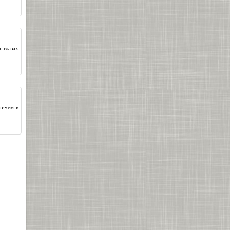
 глазах
ричем в