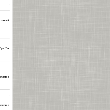
стижный
бря. По
атлетов
рапетов