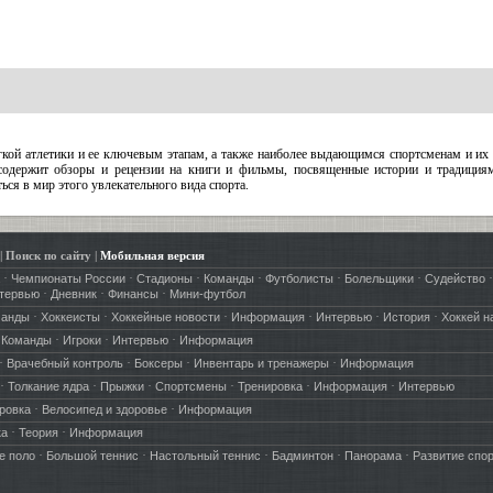
гкой атлетики и ее ключевым этапам, а также наиболее выдающимся спортсменам и их
 содержит обзоры и рецензии на книги и фильмы, посвященные истории и традиция
ься в мир этого увлекательного вида спорта.
|
Поиск по сайту
|
Мобильная версия
·
·
·
·
·
·
·
Чемпионаты России
Стадионы
Команды
Футболисты
Болельщики
Судейство
·
·
·
тервью
Дневник
Финансы
Мини-футбол
·
·
·
·
·
·
манды
Хоккеисты
Хоккейные новости
Информация
Интервью
История
Хоккей н
·
·
·
·
Команды
Игроки
Интервью
Информация
·
·
·
·
Врачебный контроль
Боксеры
Инвентарь и тренажеры
Информация
·
·
·
·
·
·
Толкание ядра
Прыжки
Спортсмены
Тренировка
Информация
Интервью
·
·
ровка
Велосипед и здоровье
Информация
·
·
ка
Теория
Информация
·
·
·
·
·
е поло
Большой теннис
Настольный теннис
Бадминтон
Панорама
Развитие спо