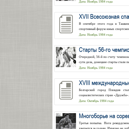
Дата: Ноябрь 1984 года
XVII Всесоюзная сп
В сентябре этого года в Ташке
спортивный форум юных спортсмено
Дата: Ноябрь 1984 года
Старты 56-го чемпи
Очередной, 56-й по счету чемпиона
сути дела, донецкие старты стали 
Дата: Ноябрь 1984 года
XVIII международн
Болгарский город Пловдив стал
социалистических стран «Дружба».
Дата: Октябрь 1984 года
Многоборье на соре
Третья попытка. Ноги рекордсме
хватается за голову. Изрядно не доб