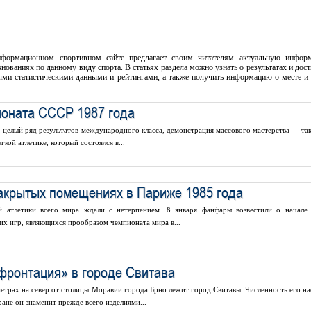
информационном спортивном сайте предлагает своим читателям актуальную инфор
ваниях по данному виду спорта. В статьях раздела можно узнать о результатах и дос
ыми статистическими данными и рейтингами, а также получить информацию о месте и
ионата СССР 1987 года
 целый ряд результатов международного класса, демонстрация массового мастерства — так
кой атлетике, который состоялся в...
акрытых помещениях в Париже 1985 года
й атлетики всего мира ждали с нетерпением. 8 января фанфары возвестили о начале
их игр, являющихся прообразом чемпионата мира в...
фронтация» в городе Свитава
етрах на север от столицы Моравии города Брно лежит город Свитавы. Численность его на
ране он знаменит прежде всего изделиями...