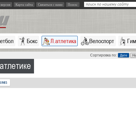
 версия
Карта сайта
Связаться с нами
Поиск:
кетбол
Бокс
Л.атлетика
Велоспорт
Гим
Сортировка по:
Дате
Н
атлетике
1985