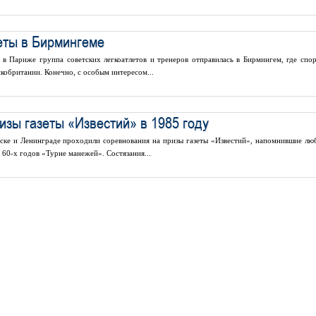
еты в Бирмингеме
 в Париже группа советских легкоатлетов и тренеров отправилась в Бирмингем, где спо
кобритании. Конечно, с особым интересом...
изы газеты «Известий» в 1985 году
нске и Ленинграде проходили соревнования на призы газеты «Известий», напомнившие лю
 60-х годов «Турне манежей». Состязания...