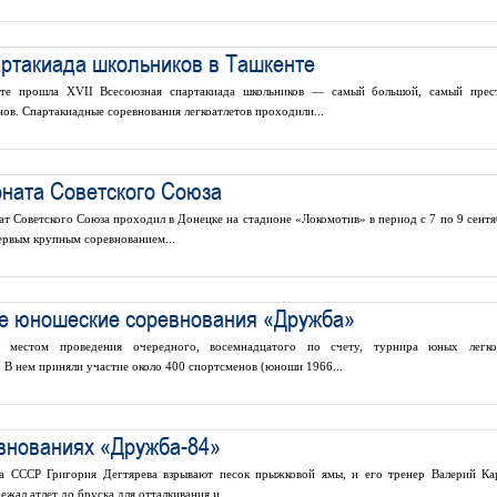
артакиада школьников в Ташкенте
нте прошла XVII Всесоюзная спартакиада школьников — самый большой, самый пре
в. Спартакиадные соревнования легкоатлетов проходили...
оната Советского Союза
т Советского Союза проходил в Донецке на стадионе «Локомотив» в период с 7 по 9 сентя
первым крупным соревнованием...
ые юношеские соревнования «Дружба»
 местом проведения очередного, восемнадцатого по счету, турнира юных легко
 В нем приняли участие около 400 спортсменов (юноши 1966...
внованиях «Дружба-84»
на СССР Григория Дегтярева взрывают песок прыжковой ямы, и его тренер Валерий Ка
ежал атлет до бруска для отталкивания и...