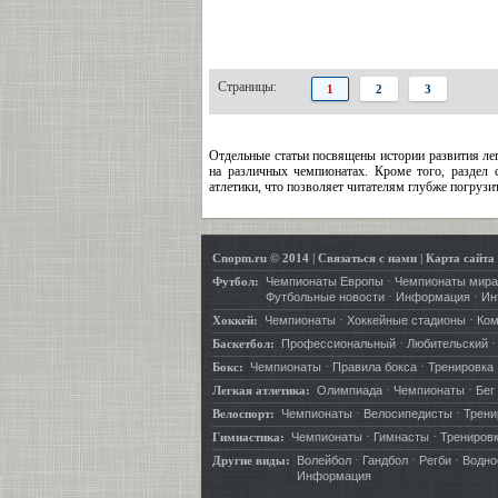
Страницы:
1
2
3
Отдельные статьи посвящены истории развития ле
на различных чемпионатах. Кроме того, раздел
атлетики, что позволяет читателям глубже погрузит
Cnopm.ru © 2014
|
Связаться с нами
|
Карта сайта
·
Футбол:
Чемпионаты Европы
Чемпионаты мира
·
·
Футбольные новости
Информация
Ин
·
·
Хоккей:
Чемпионаты
Хоккейные стадионы
Ко
·
Баскетбол:
Профессиональный
Любительский
·
·
Бокс:
Чемпионаты
Правила бокса
Тренировка
·
·
Легкая атлетика:
Олимпиада
Чемпионаты
Бег
·
·
Велоспорт:
Чемпионаты
Велосипедисты
Трени
·
·
Гимнастика:
Чемпионаты
Гимнасты
Трениров
·
·
·
Другие виды:
Волейбол
Гандбол
Регби
Водно
Информация