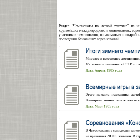
Раздел “Чемпионаты по легкой атлетике” на 
крупнейших международных и национальных соревно
участников чемпионатов, ознакомиться с подробн
проведения ближайших соревнований.
Итоги зимнего чемп
Мировое и всесоюзное достижения,
XV зимнего чемпионата СССР по лег
Дата: Апрель 1985 года
Всемирные игры в з
Этого момента поклонники легко
Всемирных зимних легкоатлетическ
Дата: Март 1985 года
Соревнования «Кон
В Чехословакии в семидесяти килом
не превышает 20 000 жителей. В ст