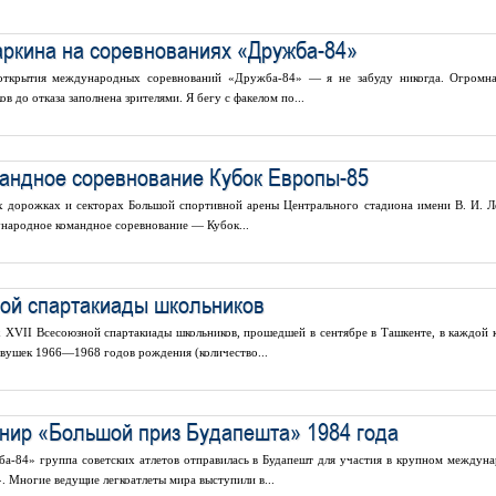
ркина на соревнованиях «Дружба-84»
открытия международных соревнований «Дружба-84» — я не забуду никогда. Огромн
 до отказа заполнена зрителями. Я бегу с факелом по...
андное соревнование Кубок Европы-85
ых дорожках и секторах Большой спортивной арены Центрального стадиона имени В. И. Л
народное командное соревнование — Кубок...
ной спартакиады школьников
х XVII Всесоюзной спартакиады школьников, прошедшей в сентябре в Ташкенте, в каждой 
евушек 1966—1968 годов рождения (количество...
нир «Большой приз Будапешта» 1984 года
ба-84» группа советских атлетов отправилась в Будапешт для участия в крупном междун
. Многие ведущие легкоатлеты мира выступили в...