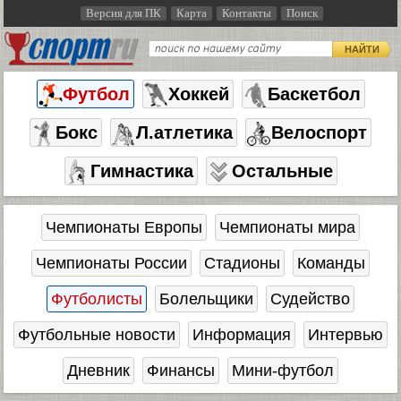
Версия для ПК
Карта
Контакты
Поиск
НАЙТИ
Футбол
Хоккей
Баскетбол
Бокс
Л.атлетика
Велоспорт
Гимнастика
Остальные
Чемпионаты Европы
Чемпионаты мира
Чемпионаты России
Стадионы
Команды
Футболисты
Болельщики
Судейство
Футбольные новости
Информация
Интервью
Дневник
Финансы
Мини-футбол