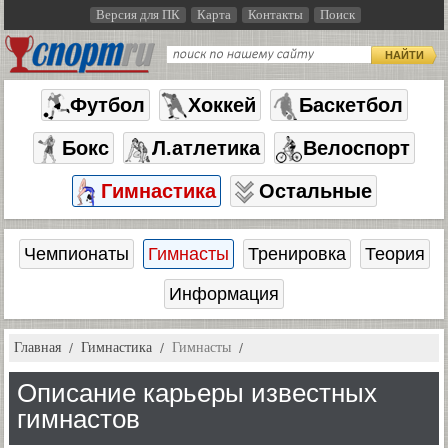
Версия для ПК
Карта
Контакты
Поиск
НАЙТИ
Футбол
Хоккей
Баскетбол
Бокс
Л.атлетика
Велоспорт
Гимнастика
Остальные
Чемпионаты
Гимнасты
Тренировка
Теория
Информация
Главная
Гимнастика
Гимнасты
Описание карьеры известных
гимнастов