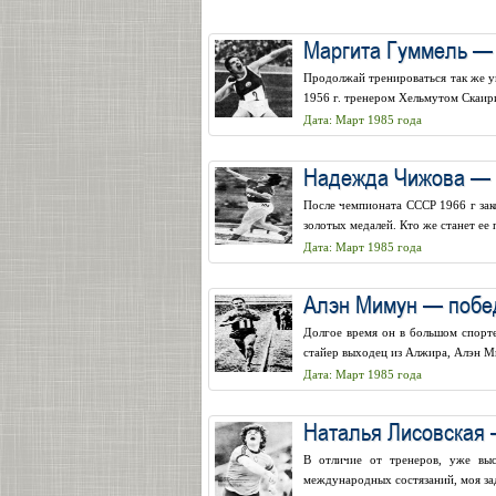
Маргита Гуммель — 
Продолжай тренироваться так же уп
1956 г. тренером Хельмутом Скаири
Дата: Март 1985 года
Надежда Чижова — ч
После чемпионата СССР 1966 г зак
золотых медалей. Кто же станет ее 
Дата: Март 1985 года
Алэн Мимун — побе
Долгое время он в большом спорт
стайер выходец из Алжира, Алэн Ми
Дата: Март 1985 года
Наталья Лисовская 
В отличие от тренеров, уже вы
международных состязаний, моя зада