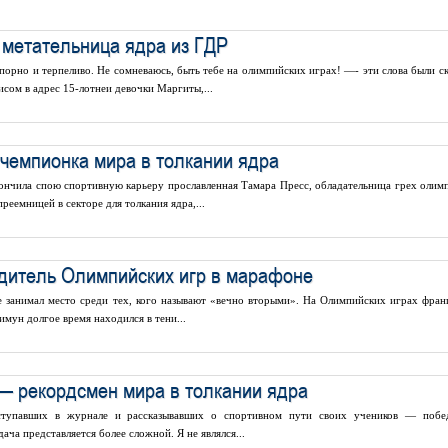
метательница ядра из ГДР
орно и терпеливо. Не сомневаюсь, быть тебе на олимпийских играх! —- эти слова были ск
сом в адрес 15-лотнеи девочки Маргиты,...
емпионка мира в толкании ядра
ончила спою спортивную карьеру прославленная Тамара Пресс, обладательница грех олим
преемницей в секторе для толкания ядра,...
дитель Олимпийских игр в марафоне
е занимал место среди тех, кого называют «вечно вторыми». На Олимпийских играх фран
мун долгое время находился в тени...
— рекордсмен мира в толкании ядра
ступавших в журнале и рассказывавших о спортивном пути своих учеников — побе
ча представляется более сложной. Я не являлся...