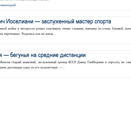
комментарий
ич Иоселиани — заслуженный мастер спорта
нной войне я неспроста решил озаглавить этими словами, взятыми из очень близкой, пон
х партизанах. Родилась она на земле,...
 — бегунья на средние дистанции
 Минска старый знакомый, заслуженный тренер БССР Давид Глейберман и спросил, не смо
едние дистанции одну из его подопечных —...