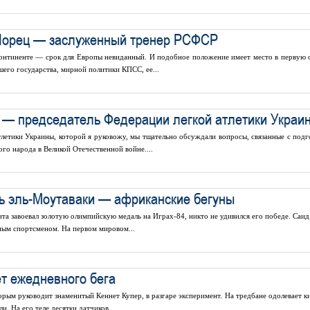
Шорец — заслуженный тренер РСФСР
континенте — срок для Европы невиданный. И подобное положение имеет место в первую 
его государства, мирной политики КПСС, ее...
— председатель Федерации легкой атлетики Украи
тлетики Украины, которой я руковожу, мы тщательно обсуждали вопросы, связанные с подг
ого народа в Великой Отечественной войне....
ь эль-Моутаваки — африканские бегуны
та завоевал золотую олимпийскую медаль на Играх-84, никто не удивился его победе. Саид
ным спортсменом. На первом мировом...
т ежедневного бега
орым руководит знаменитый Кеннет Купер, в разгаре эксперимент. На тредбане одолевает к
. На его теле десятки датчиков,...