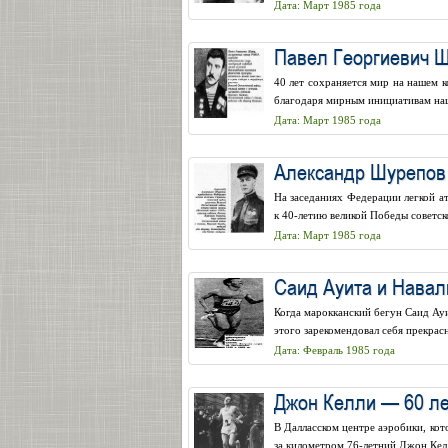
Дата: Март 1985 года
Павел Георгиевич 
40 лет сохраняется мир на нашем 
благодаря мирным инициативам наш
Дата: Март 1985 года
Александр Шурепов 
На заседаниях Федерации легкой а
к 40-летию великой Победы советск
Дата: Март 1985 года
Саид Ауита и Навал
Когда марокканский бегун Саид Ауи
этого зарекомендовал себя прекрас
Дата: Февраль 1985 года
Джон Келли — 60 ле
В Далласском центре аэробики, кот
за километром 76-летний Джон Келли