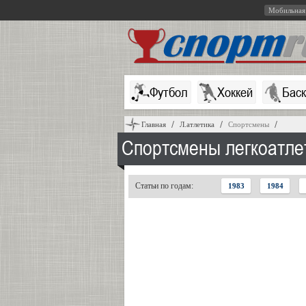
Мобильная
Футбол
Хоккей
Бас
Главная
Л.атлетика
Спортсмены
Спортсмены легкоатле
Статьи по годам:
1983
1984