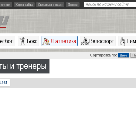
 версия
Карта сайта
Связаться с нами
Поиск:
кетбол
Бокс
Л.атлетика
Велоспорт
Гим
Сортировка по:
Дате
Н
ты и тренеры
1985