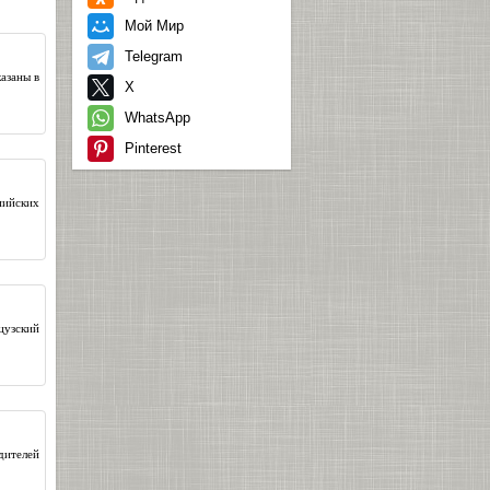
Мой Мир
Telegram
азаны в
X
WhatsApp
Pinterest
пийских
цузский
дителей