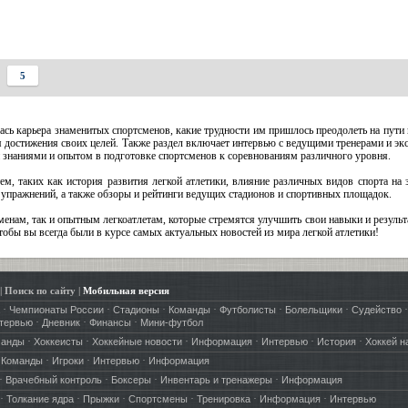
5
ась карьера знаменитых спортсменов, какие трудности им пришлось преодолеть на пути 
ля достижения своих целей. Также раздел включает интервью с ведущими тренерами и эк
ми знаниями и опытом в подготовке спортсменов к соревнованиям различного уровня.
м, таких как история развития легкой атлетики, влияние различных видов спорта на 
 упражнений, а также обзоры и рейтинги ведущих стадионов и спортивных площадок.
енам, так и опытным легкоатлетам, которые стремятся улучшить свои навыки и резуль
бы вы всегда были в курсе самых актуальных новостей из мира легкой атлетики!
|
Поиск по сайту
|
Мобильная версия
·
·
·
·
·
·
·
Чемпионаты России
Стадионы
Команды
Футболисты
Болельщики
Судейство
·
·
·
тервью
Дневник
Финансы
Мини-футбол
·
·
·
·
·
·
манды
Хоккеисты
Хоккейные новости
Информация
Интервью
История
Хоккей н
·
·
·
·
Команды
Игроки
Интервью
Информация
·
·
·
·
Врачебный контроль
Боксеры
Инвентарь и тренажеры
Информация
·
·
·
·
·
·
Толкание ядра
Прыжки
Спортсмены
Тренировка
Информация
Интервью