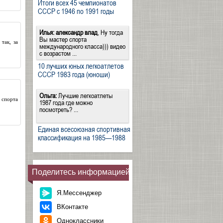
Итоги всех 45 чемпионатов
СССР с 1946 по 1991 годы
Илья:
александр влад
, Ну тогда
Вы мастер спорта
так, за
международного класса))) видео
с возрастом ...
10 лучших юных легкоатлетов
СССР 1983 года (юноши)
Ольга:
Лучшие легкоатлеты
 спорта
1987 года где можно
посмотреть? ...
Единая всесоюзная спортивная
классификация на 1985—1988
Поделитесь информацией
Я.Мессенджер
ВКонтакте
Одноклассники