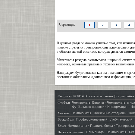
Страницы:
1
2
3
4
В данном разделе можно узнать о том, как начинал
и какие стратегии тренировок они использовали д
в области легкой атлетики, которые делятся свои
Материалы раздела охватывают широкий спектр те
человека, основные правила и техники выполнения
Наш раздел будет полезен как начинающим спортсм
постоянно обновляем и дополняем информацию, что
Cnopm.ru © 2014
|
Связаться с нами
|
Карта сайта
·
Футбол:
Чемпионаты Европы
Чемпионаты мира
·
·
Футбольные новости
Информация
Ин
·
·
Хоккей:
Чемпионаты
Хоккейные стадионы
Ко
·
Баскетбол:
Профессиональный
Любительский
·
·
Бокс:
Чемпионаты
Правила бокса
Тренировка
·
·
Легкая атлетика:
Олимпиада
Чемпионаты
Бег