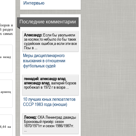
Интервью
Последние комментарии
бзоров и
й раздел
ях самых
Александр:
Если бы увольняли
за косяки,то небыло ло бы таких
судейских ошибок,а если эти все
Псы в ...
Меры дисциплинарного
а назад
взыскания в отношении
футбольных судей
геннадий:
александр влад
,
александр влад
, валерий борзов
пробежал в 1972 г в возра ...
 армеец
10 лучших юных легкоатлетов
СССР 1983 года (юноши)
Леонид:
СКА Ленинград дважды
Бронзовый призёр: сезон
1870/1971гг и сезон 1986/1987гг.
4,44 на
...