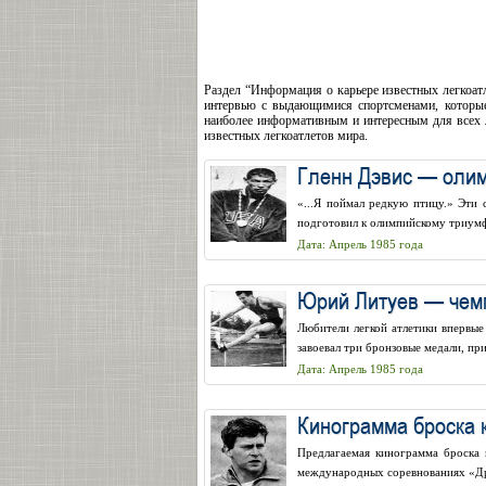
Раздел “Информация о карьере известных легкоат
интервью с выдающимися спортсменами, которые 
наиболее информативным и интересным для всех л
известных легкоатлетов мира.
Гленн Дэвис — олим
«...Я поймал редкую птицу.» Эти
подготовил к олимпийскому триумф
Дата: Апрель 1985 года
Юрий Литуев — чемп
Любители легкой атлетики впервые
завоевал три бронзовые медали, пр
Дата: Апрель 1985 года
Кинограмма броска 
Предлагаемая кинограмма броска 
международных соревнованиях «Дру