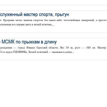
служенный мастер спорта, прыгун
ег Проценко начал занятия спортом без каких-либо честолюбивых намерений, а просто 
споминая его первые шаги в легкой атлетике,...
— МСМК по прыжкам в длину
рождения — город Измаил Одесской области. Вес 54 кг, рост — 169 см. Мастер
 3-го курса ГЦОЛИФКа. Легкой атлетикой — прыжком в длину...