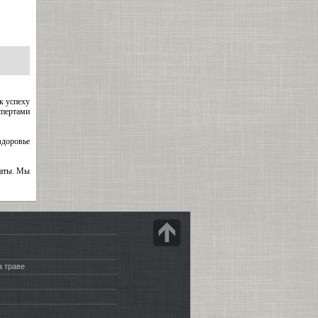
к успеху
спертами
здоровье
таты. Мы
а траве