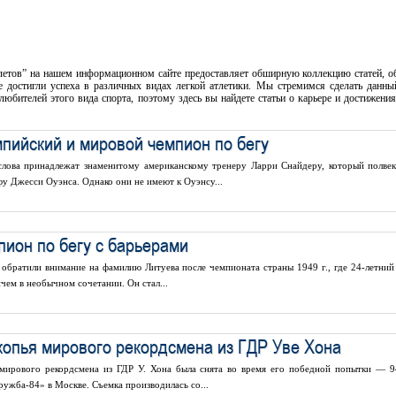
летов” на нашем информационном сайте предоставляет обширную коллекцию статей, о
достигли успеха в различных видах легкой атлетики. Мы стремимся сделать данны
юбителей этого вида спорта, поэтому здесь вы найдете статьи о карьере и достижени
пийский и мировой чемпион по бегу
 слова принадлежат знаменитому американскому тренеру Ларри Снайдеру, который полвек
у Джесси Оуэнса. Однако они не имеют к Оуэнсу...
ион по бегу с барьерами
 обратили внимание на фамилию Литуева после чемпионата страны 1949 г., где 24-летний
ичем в необычном сочетании. Он стал...
копья мирового рекордсмена из ГДР Уве Хона
мирового рекордсмена из ГДР У. Хона была снята во время его победной попытки — 9
жба-84» в Москве. Съемка производилась со...