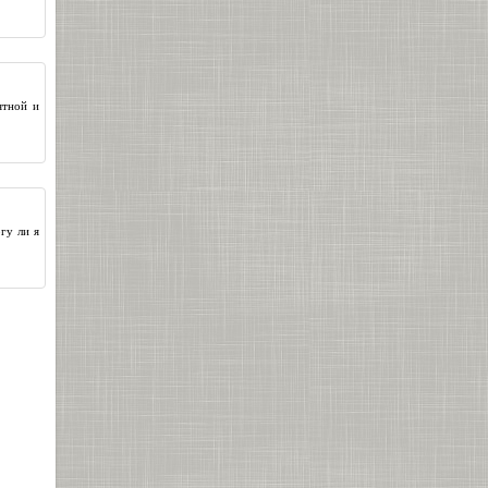
ятной и
гу ли я