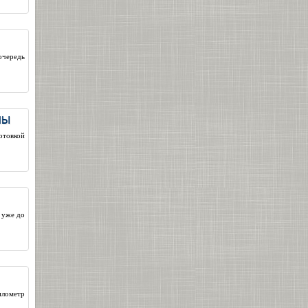
очередь
ны
отовкой
 уже до
илометр