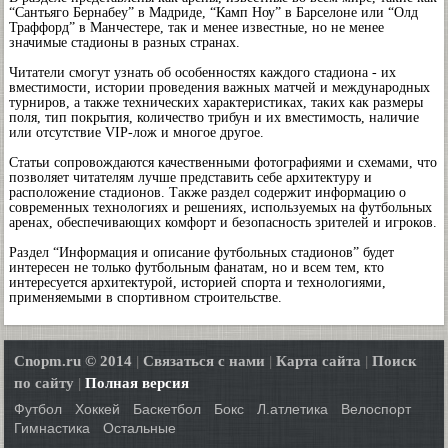
“Сантьяго Бернабеу” в Мадриде, “Камп Ноу” в Барселоне или “Олд
Траффорд” в Манчестере, так и менее известные, но не менее
значимые стадионы в разных странах.
Читатели смогут узнать об особенностях каждого стадиона - их
вместимости, истории проведения важных матчей и международных
турниров, а также технических характеристиках, таких как размеры
поля, тип покрытия, количество трибун и их вместимость, наличие
или отсутствие VIP-лож и многое другое.
Статьи сопровождаются качественными фотографиями и схемами, что
позволяет читателям лучше представить себе архитектуру и
расположение стадионов. Также раздел содержит информацию о
современных технологиях и решениях, используемых на футбольных
аренах, обеспечивающих комфорт и безопасность зрителей и игроков.
Раздел “Информация и описание футбольных стадионов” будет
интересен не только футбольным фанатам, но и всем тем, кто
интересуется архитектурой, историей спорта и технологиями,
применяемыми в спортивном строительстве.
Cnopm.ru © 2014
|
Связаться с нами
|
Карта сайта
|
Поиск
по сайту
|
Полная версия
Футбол
Хоккей
Баскетбол
Бокс
Л.атлетика
Велоспорт
Гимнастика
Остальные