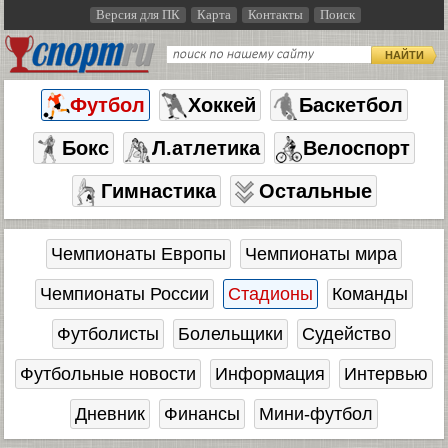
Версия для ПК
Карта
Контакты
Поиск
НАЙТИ
Футбол
Хоккей
Баскетбол
Бокс
Л.атлетика
Велоспорт
Гимнастика
Остальные
Чемпионаты Европы
Чемпионаты мира
Чемпионаты России
Стадионы
Команды
Футболисты
Болельщики
Судейство
Футбольные новости
Информация
Интервью
Дневник
Финансы
Мини-футбол