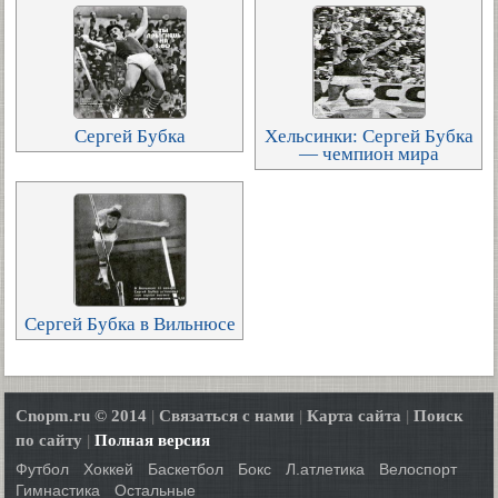
Сергей Бубка
Хельсинки: Сергей Бубка
— чемпион мира
Сергей Бубка в Вильнюсе
Cnopm.ru © 2014
|
Связаться с нами
|
Карта сайта
|
Поиск
по сайту
|
Полная версия
Футбол
Хоккей
Баскетбол
Бокс
Л.атлетика
Велоспорт
Гимнастика
Остальные