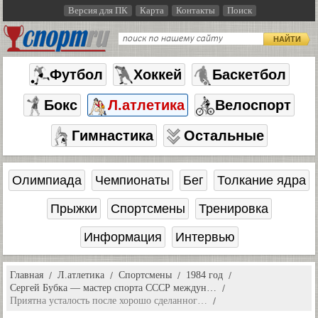
Версия для ПК
Карта
Контакты
Поиск
НАЙТИ
Футбол
Хоккей
Баскетбол
Бокс
Л.атлетика
Велоспорт
Гимнастика
Остальные
Олимпиада
Чемпионаты
Бег
Толкание ядра
Прыжки
Спортсмены
Тренировка
Информация
Интервью
Главная
Л.атлетика
Спортсмены
1984 год
Сергей Бубка — мастер спорта СССР междун…
Приятна усталость после хорошо сделанног…