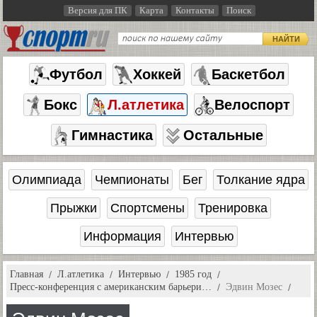
Версия для ПК
Карта
Контакты
Поиск
НАЙТИ
Футбол
Хоккей
Баскетбол
Бокс
Л.атлетика
Велоспорт
Гимнастика
Остальные
Олимпиада
Чемпионаты
Бег
Толкание ядра
Прыжки
Спортсмены
Тренировка
Информация
Интервью
Главная
Л.атлетика
Интервью
1985 год
Пресс-конференция с американским барьери…
Эдвин Мозес