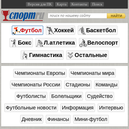
Версия для ПК
Карта
Контакты
Поиск
НАЙТИ
Футбол
Хоккей
Баскетбол
Бокс
Л.атлетика
Велоспорт
Гимнастика
Остальные
Чемпионаты Европы
Чемпионаты мира
Чемпионаты России
Стадионы
Команды
Футболисты
Болельщики
Судейство
Футбольные новости
Информация
Интервью
Дневник
Финансы
Мини-футбол