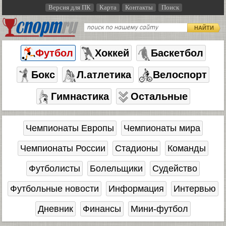
Версия для ПК
Карта
Контакты
Поиск
НАЙТИ
Футбол
Хоккей
Баскетбол
Бокс
Л.атлетика
Велоспорт
Гимнастика
Остальные
Чемпионаты Европы
Чемпионаты мира
Чемпионаты России
Стадионы
Команды
Футболисты
Болельщики
Судейство
Футбольные новости
Информация
Интервью
Дневник
Финансы
Мини-футбол