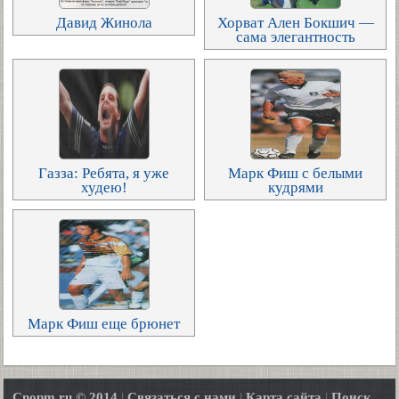
Давид Жинола
Хорват Ален Бокшич —
сама элегантность
Газза: Ребята, я уже
Марк Фиш с белыми
худею!
кудрями
Марк Фиш еще брюнет
Cnopm.ru © 2014
|
Связаться с нами
|
Карта сайта
|
Поиск