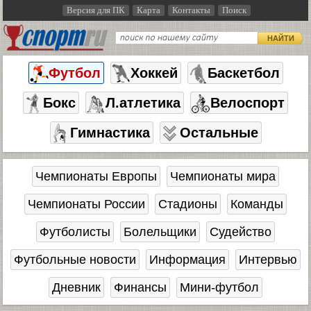
Версия для ПК
Карта
Контакты
Поиск
НАЙТИ
Футбол
Хоккей
Баскетбол
Бокс
Л.атлетика
Велоспорт
Гимнастика
Остальные
Чемпионаты Европы
Чемпионаты мира
Чемпионаты России
Стадионы
Команды
Футболисты
Болельщики
Судейство
Футбольные новости
Информация
Интервью
Дневник
Финансы
Мини-футбол