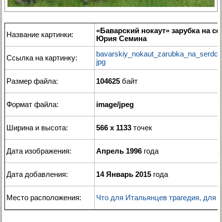
«Баварский нокаут» зарубка на с
Название картинки:
Юрия Семина
bavarskiy_nokaut_zarubka_na_serdce
Ссылка на картинку:
jpg
Размер файла:
104625
байт
Формат файла:
image/jpeg
Ширина и высота:
566 x 1133
точек
Дата изображения:
Апрель 1996
года
Дата добавления:
14 Январь 2015
года
Место расположения:
Что для Итальянцев трагедия, для 