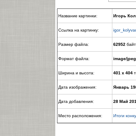
Название картинки:
Игорь Ко
Ссылка на картинку:
igor_kolyva
Размер файла:
62952
байт
Формат файла:
image/jpeg
Ширина и высота:
401 x 404
т
Дата изображения:
Январь 19
Дата добавления:
28 Май 20
Место расположения:
Итоги конк