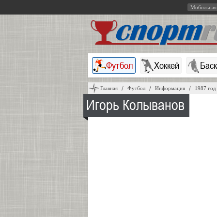
Мобильная
Футбол
Хоккей
Бас
Главная
Футбол
Информация
1987 год
Игорь Колыванов