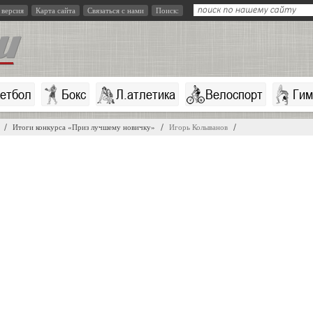
 версия
Карта сайта
Связаться с нами
Поиск:
кетбол
Бокс
Л.атлетика
Велоспорт
Гим
Итоги конкурса «Приз лучшему новичку»
Игорь Колыванов