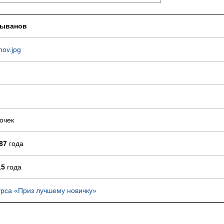
лыванов
nov.jpg
очек
87
года
15
года
урса «Приз лучшему новичку»