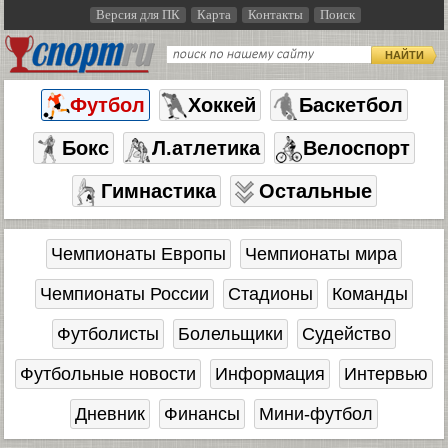
Версия для ПК
Карта
Контакты
Поиск
НАЙТИ
Футбол
Хоккей
Баскетбол
Бокс
Л.атлетика
Велоспорт
Гимнастика
Остальные
Чемпионаты Европы
Чемпионаты мира
Чемпионаты России
Стадионы
Команды
Футболисты
Болельщики
Судейство
Футбольные новости
Информация
Интервью
Дневник
Финансы
Мини-футбол