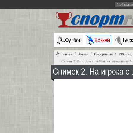
Мобильная
Футбол
Хоккей
Бас
Главная
Хоккей
Информация
1985 год
Снимок 2. На игрока с шайбой напал вернувши
Снимок 2. На игрока 