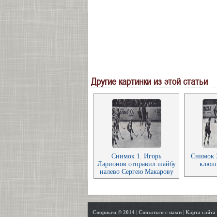
Другие картинки из этой статьи
Снимок 1. Игорь
Снимок 
Ларионов отправил шайбу
клюш
налево Сергею Макарову
Cnopm.ru © 2014
|
Связаться с нами
|
Карта сайта