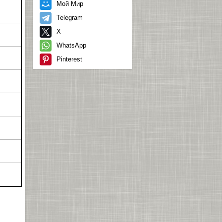
Мой Мир
Telegram
X
WhatsApp
Pinterest