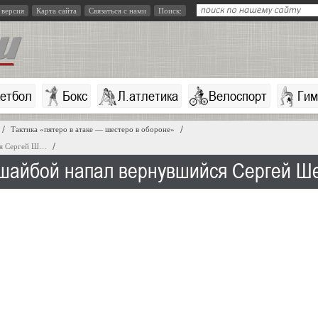
 версия
Карта сайта
Связаться с нами
Поиск:
кетбол
Бокс
Л.атлетика
Велоспорт
Гим
Тактика «пятеро в атаке — шестеро в обороне»
йся Сергей Ш…
с шайбой напал вернувшийся Сергей Ш