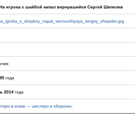
 На игрока с шайбой напал вернувшийся Сергей Шепелев
a_igroka_s_shayboy_napal_vernuvshiysya_sergey_shepelev.jpg
очек
85
года
ь 2014
года
ятеро в атаке — шестеро в обороне»