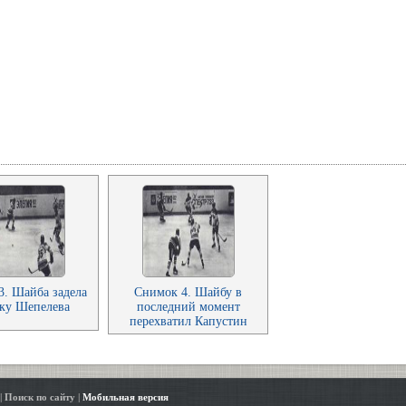
3. Шайба задела
Снимок 4. Шайбу в
ку Шепелева
последний момент
перехватил Капустин
|
Поиск по сайту
|
Мобильная версия