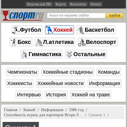
Версия для ПК
Карта
Контакты
Поиск
НАЙТИ
Футбол
Хоккей
Баскетбол
Бокс
Л.атлетика
Велоспорт
Гимнастика
Остальные
Чемпионаты
Хоккейные стадионы
Команды
Хоккеисты
Хоккейные новости
Информация
Интервью
История
Хоккей на траве
Главная
Хоккей
Информация
1986 год
Способность играть для партнеров Игоря Л…
Снимок 1