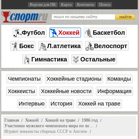
Версия для ПК
Карта
Контакты
Поиск
НАЙТИ
Футбол
Хоккей
Баскетбол
Бокс
Л.атлетика
Велоспорт
Гимнастика
Остальные
Чемпионаты
Хоккейные стадионы
Команды
Хоккеисты
Хоккейные новости
Информация
Интервью
История
Хоккей на траве
Главная
Хоккей
Хоккей на траве
1986 год
Участники мужского чемпионата мира по хо…
Играют хоккеисты сборных СССР и Англии