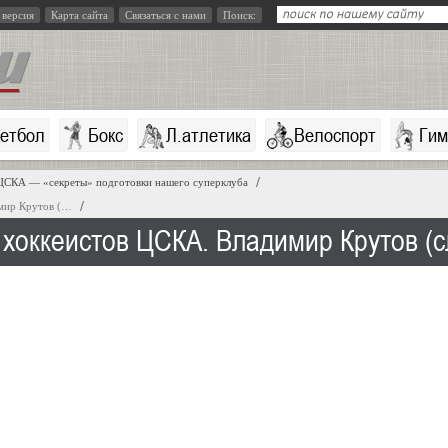
 версия
Карта сайта
Связаться с нами
Поиск:
кетбол
Бокс
Л.атлетика
Велоспорт
Гим
ЦСКА — «секреты» подготовки нашего суперклуба
мир Крутов (…
хоккеистов ЦСКА. Владимир Крутов (с