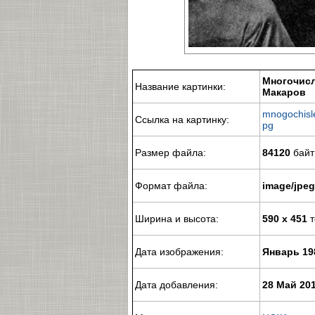
Многочисл
Название картинки:
Макаров
mnogochisl
Ссылка на картинку:
pg
Размер файла:
84120
байт
Формат файла:
image/jpeg
Ширина и высота:
590 x 451
т
Дата изображения:
Январь 19
Дата добавления:
28 Май 20