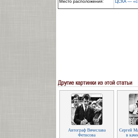
Место расположения:
ЦСКА — «се
Другие картинки из этой статьи
Автограф Вячеслава
Сергей М
Фетисова
в каче