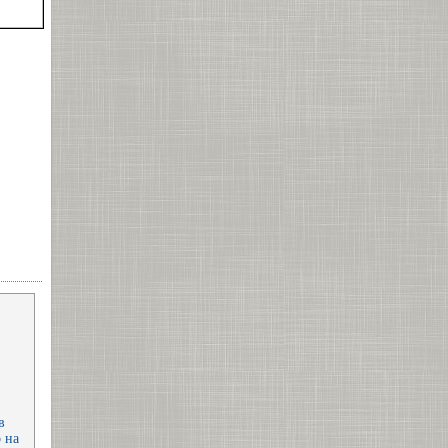
в
 на