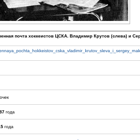
енная почта хоккеистов ЦСКА. Владимир Крутов (слева) и Се
ennaya_pochta_hokkeistov_cska_vladimir_krutov_sleva_i_sergey_mak
очек
87
года
15
года