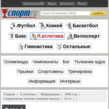
Версия для ПК
Карта
Контакты
Поиск
НАЙТИ
Футбол
Хоккей
Баскетбол
Бокс
Л.атлетика
Велоспорт
Гимнастика
Остальные
Олимпиада
Чемпионаты
Бег
Толкание ядра
Прыжки
Спортсмены
Тренировка
Информация
Интервью
Главная
Л.атлетика
Информация
1984 год
Современная техника метания молота
Фото 1