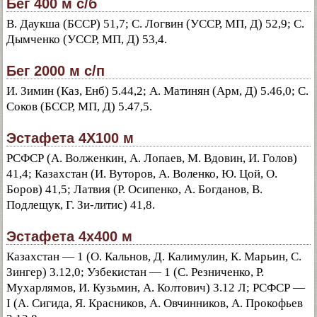
Бег 400 м с/б
В. Даукша (БССР) 51,7; С. Логвин (УССР, МП, Д) 52,9; С.
Дымченко (УССР, МП, Д) 53,4.
Бег 2000 м с/п
И. Зимин (Каз, Енб) 5.44,2; А. Матинян (Арм, Д) 5.46,0; С.
Соков (БССР, МП, Д) 5.47,5.
Эстафета 4X100 м
РСФСР (А. Волженкин, А. Лопаев, М. Вдовин, И. Голов)
41,4; Казахстан (И. Вуторов, А. Воленко, Ю. Цой, О.
Боров) 41,5; Латвия (Р. Осипенко, А. Богданов, В.
Подлещук, Г. Зи-литис) 41,8.
Эстафета 4x400 м
Казахстан — 1 (О. Кальнов, Д. Калимулин, К. Марьин, С.
Зингер) 3.12,0; Узбекистан — 1 (С. Резниченко, Р.
Мухарлямов, И. Кузьмин, А. Колтович) 3.12 Л; РСФСР —
I (А. Сигида, Я. Красников, А. Овчинников, А. Прокофьев