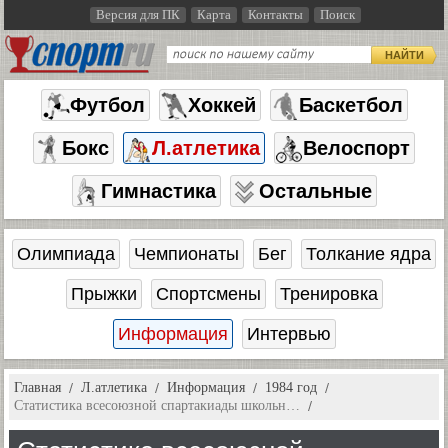
Версия для ПК
Карта
Контакты
Поиск
НАЙТИ
Футбол
Хоккей
Баскетбол
Бокс
Л.атлетика
Велоспорт
Гимнастика
Остальные
Олимпиада
Чемпионаты
Бег
Толкание ядра
Прыжки
Спортсмены
Тренировка
Информация
Интервью
Главная
Л.атлетика
Информация
1984 год
Статистика всесоюзной спартакиады школьн…