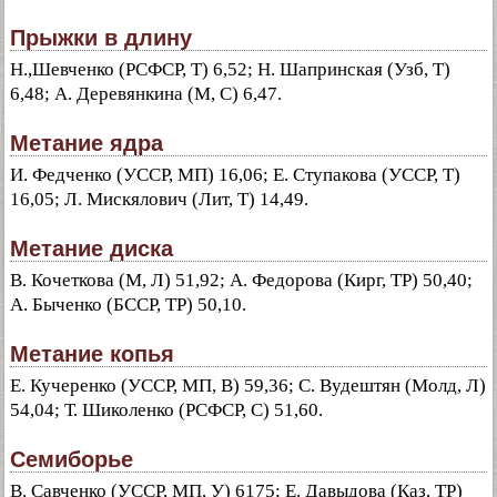
Прыжки в длину
Н.,Шевченко (РСФСР, Т) 6,52; Н. Шапринская (Узб, Т)
6,48; А. Деревянкина (М, С) 6,47.
Метание ядра
И. Федченко (УССР, МП) 16,06; Е. Ступакова (УССР, Т)
16,05; Л. Мискялович (Лит, Т) 14,49.
Метание диска
В. Кочеткова (М, Л) 51,92; А. Федорова (Кирг, ТР) 50,40;
А. Быченко (БССР, ТР) 50,10.
Метание копья
Е. Кучеренко (УССР, МП, В) 59,36; С. Вудештян (Молд, Л)
54,04; Т. Шиколенко (РСФСР, С) 51,60.
Семиборье
В. Савченко (УССР, МП, У) 6175; Е. Давыдова (Каз, ТР)