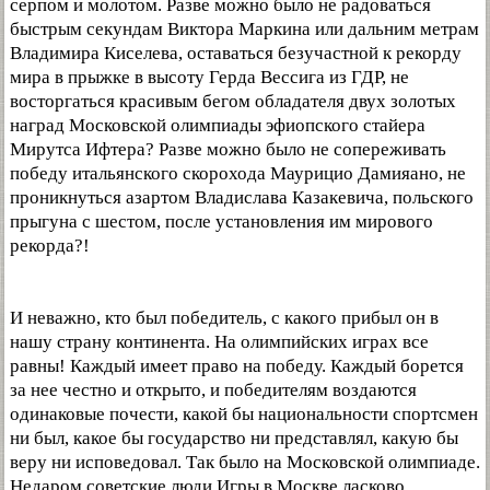
серпом и молотом. Разве можно было не радоваться
быстрым секундам Виктора Маркина или дальним метрам
Владимира Киселева, оставаться безучастной к рекорду
мира в прыжке в высоту Герда Вессига из ГДР, не
восторгаться красивым бегом обладателя двух золотых
наград Московской олимпиады эфиопского стайера
Мирутса Ифтера? Разве можно было не сопереживать
победу итальянского скорохода Маурицио Дамияано, не
проникнуться азартом Владислава Казакевича, польского
прыгуна с шестом, после установления им мирового
рекорда?!
И неважно, кто был победитель, с какого прибыл он в
нашу страну континента. На олимпийских играх все
равны! Каждый имеет право на победу. Каждый борется
за нее честно и открыто, и победителям воздаются
одинаковые почести, какой бы национальности спортсмен
ни был, какое бы государство ни представлял, какую бы
веру ни исповедовал. Так было на Московской олимпиаде.
Недаром советские люди Игры в Москве ласково