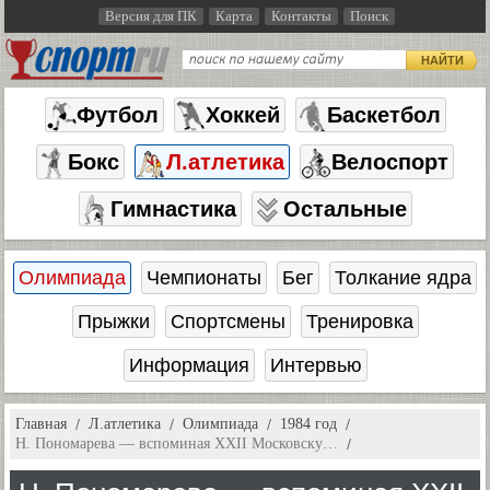
Версия для ПК
Карта
Контакты
Поиск
НАЙТИ
Футбол
Хоккей
Баскетбол
Бокс
Л.атлетика
Велоспорт
Гимнастика
Остальные
Олимпиада
Чемпионаты
Бег
Толкание ядра
Прыжки
Спортсмены
Тренировка
Информация
Интервью
Главная
Л.атлетика
Олимпиада
1984 год
Н. Пономарева — вспоминая XXII Московску…