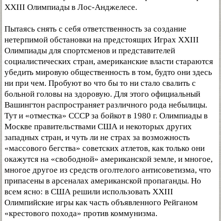
XXIII Олимпиады в Лос-Анджелесе.
Пытаясь снять с себя ответственность за создание
нетерпимой обстановки на предстоящих Играх XXIII
Олимпиады для спортсменов и представителей
социалистических стран, американские власти стараются
убедить мировую общественность в том, будто они здесь
ни при чем. Пробуют во что бы то ни стало свалить с
больной головы на здоровую. Для этого официальный
Вашингтон распространяет различного рода небылицы.
Тут и «отместка» СССР за бойкот в 1980 г. Олимпиады в
Москве правительствами США и некоторых других
западных стран, и чуть ли не страх за возможность
«массового бегства» советских атлетов, как только они
окажутся на «свободной» американской земле, и многое,
многое другое из средств оголтелого антисоветизма, что
припасены в арсеналах американской пропаганды. Но
всем ясно: в США решили использовать XXIII
Олимпийские игры как часть объявленного Рейганом
«крестового похода» против коммунизма.