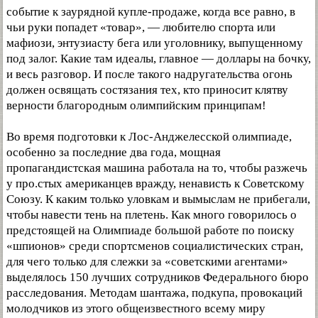
событие к заурядной купле-продаже, когда все равно, в
чьи руки попадет «товар», — любителю спорта или
мафиози, энтузиасту бега или уголовнику, выпущенному
под залог. Какие там идеалы, главное — доллары на бочку,
и весь разговор. И после такого надругательства огонь
должен освящать состязания тех, кто приносит клятву
верности благородным олимпийским принципам!
Во время подготовки к Лос-Анджелесской олимпиаде,
особенно за последние два года, мощная
пропагандистская машина работала на то, чтобы разжечь
у про.стых американцев вражду, ненависть к Советскому
Союзу. К каким только уловкам и вымыслам не прибегали,
чтобы навести тень на плетень. Как много говорилось о
предстоящей на Олимпиаде большой работе по поиску
«шпионов» среди спортсменов социалистических стран,
для чего только для слежки за «советскими агентами»
выделялось 150 лучших сотрудников Федерального бюро
расследования. Методам шантажа, подкупа, провокаций
молодчиков из этого общеизвестного всему миру