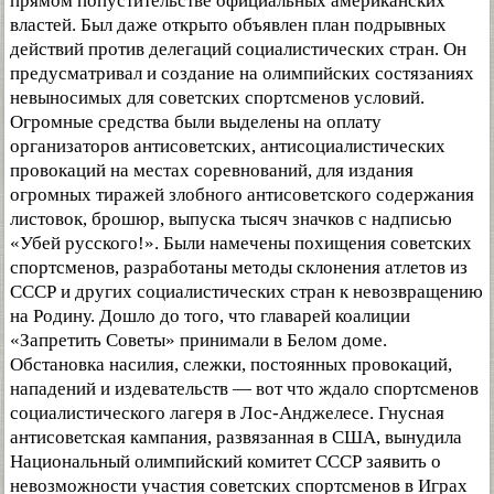
прямом попустительстве официальных американских
властей. Был даже открыто объявлен план подрывных
действий против делегаций социалистических стран. Он
предусматривал и создание на олимпийских состязаниях
невыносимых для советских спортсменов условий.
Огромные средства были выделены на оплату
организаторов антисоветских, антисоциалистических
провокаций на местах соревнований, для издания
огромных тиражей злобного антисоветского содержания
листовок, брошюр, выпуска тысяч значков с надписью
«Убей русского!». Были намечены похищения советских
спортсменов, разработаны методы склонения атлетов из
СССР и других социалистических стран к невозвращению
на Родину. Дошло до того, что главарей коалиции
«Запретить Советы» принимали в Белом доме.
Обстановка насилия, слежки, постоянных провокаций,
нападений и издевательств — вот что ждало спортсменов
социалистического лагеря в Лос-Анджелесе. Гнусная
антисоветская кампания, развязанная в США, вынудила
Национальный олимпийский комитет СССР заявить о
невозможности участия советских спортсменов в Играх