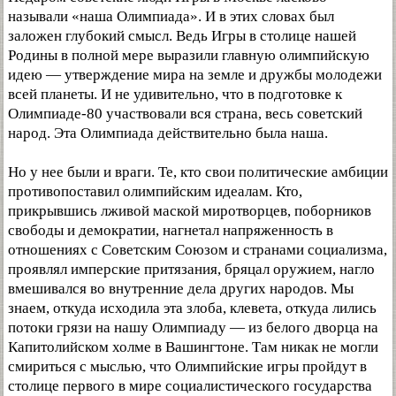
называли «наша Олимпиада». И в этих словах был
заложен глубокий смысл. Ведь Игры в столице нашей
Родины в полной мере выразили главную олимпийскую
идею — утверждение мира на земле и дружбы молодежи
всей планеты. И не удивительно, что в подготовке к
Олимпиаде-80 участвовали вся страна, весь советский
народ. Эта Олимпиада действительно была наша.
Но у нее были и враги. Те, кто свои политические амбиции
противопоставил олимпийским идеалам. Кто,
прикрывшись лживой маской миротворцев, поборников
свободы и демократии, нагнетал напряженность в
отношениях с Советским Союзом и странами социализма,
проявлял имперские притязания, бряцал оружием, нагло
вмешивался во внутренние дела других народов. Мы
знаем, откуда исходила эта злоба, клевета, откуда лились
потоки грязи на нашу Олимпиаду — из белого дворца на
Капитолийском холме в Вашингтоне. Там никак не могли
смириться с мыслью, что Олимпийские игры пройдут в
столице первого в мире социалистического государства