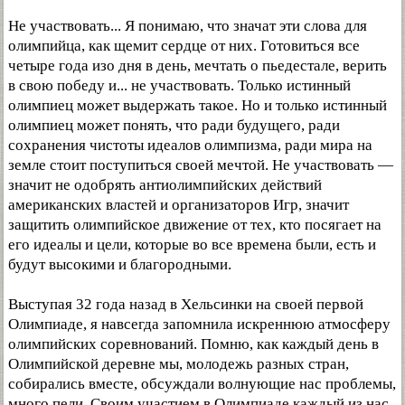
Не участвовать... Я понимаю, что значат эти слова для
олимпийца, как щемит сердце от них. Готовиться все
четыре года изо дня в день, мечтать о пьедестале, верить
в свою победу и... не участвовать. Только истинный
олимпиец может выдержать такое. Но и только истинный
олимпиец может понять, что ради будущего, ради
сохранения чистоты идеалов олимпизма, ради мира на
земле стоит поступиться своей мечтой. Не участвовать —
значит не одобрять антиолимпийских действий
американских властей и организаторов Игр, значит
защитить олимпийское движение от тех, кто посягает на
его идеалы и цели, которые во все времена были, есть и
будут высокими и благородными.
Выступая 32 года назад в Хельсинки на своей первой
Олимпиаде, я навсегда запомнила искреннюю атмосферу
олимпийских соревнований. Помню, как каждый день в
Олимпийской деревне мы, молодежь разных стран,
собирались вместе, обсуждали волнующие нас проблемы,
много пели. Своим участием в Олимпиаде каждый из нас