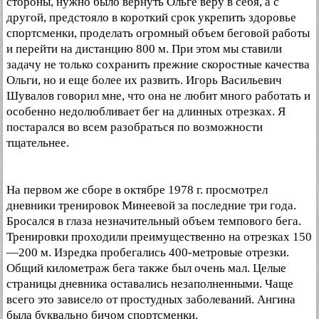
стороны, нужно было вернуть Ольге веру в себя, а с
другой, предстояло в короткий срок укрепить здоровье
спортсменки, проделать огромный объем беговой работы
и перейти на дистанцию 800 м. При этом мы ставили
задачу не только сохранить прежние скоростные качества
Ольги, но и еще более их развить. Игорь Васильевич
Шувалов говорил мне, что она не любит много работать и
особенно недолюбливает бег на длинных отрезках. Я
постарался во всем разобраться по возможности
тщательнее.
На первом же сборе в октябре 1978 г. просмотрел
дневники тренировок Минеевой за последние три года.
Бросался в глаза незначительный объем темпового бега.
Тренировки проходили преимущественно на отрезках 150
—200 м. Изредка пробегались 400-метровые отрезки.
Общий километраж бега также был очень мал. Целые
страницы дневника оставались незаполненными. Чаще
всего это зависело от простудных заболеваний. Ангина
была буквально бичом спортсменки.