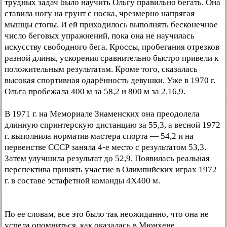
трудных задач было научить Ольгу правильно бегать. Она
ставила ногу на грунт с носка, чрезмерно напрягая
мышцы стопы. И ей приходилось выполнять бесконечное
число беговых упражнений, пока она не научилась
искусству свободного бега. Кроссы, пробегания отрезков
разной длины, ускорения сравнительно быстро привели к
положительным результатам. Кроме того, сказалась
высокая спортивная одарённость девушки. Уже в 1970 г.
Ольга пробежала 400 м за 58,2 и 800 м за 2.16,9.
В 1971 г. на Мемориале Знаменских она преодолела
длинную спринтерскую дистанцию за 55,3, а весной 1972
г. выполнила норматив мастера спорта — 54,2 и на
первенстве СССР заняла 4-е место с результатом 53,3.
Затем улучшила результат до 52,9. Появилась реальная
перспектива принять участие в Олимпийских играх 1972
г. в составе эстафетной команды 4X400 м.
По ее словам, все это было так неожиданно, что она не
успела опомниться, как оказалась в Мюнхене.