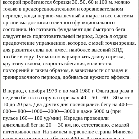
которой пробегаются бтрезки 30, 50, 60 и 100 м, можно
только в предсоревновательном и соревновательном
периоде, когда нервно-мышечный аппарат и все системы
организма достигли отличного функционального
состояния. Но готовить фундамент для быстрого бега
следует весь подготовительный период. Здесь я отдаю
предпочтение упражнению, которое, с моей точки зрения,
для развития силы ног имеет наиболее высокий КПД —
это бег в гору. Тут можно варьировать длину отрезка,
крутизну склона, скорость вбегания, количество
повторений и таким образом, в зависимости от задач и
тренировочного периода, добиваться нужного эффекта.
В период с ноября 1979 г. по май 1980 г. Ольга два раза в
неделю бегала в гору на отрезках 40—50—60—80 м от
10 до 20 раз. Два других дня посвящались бегу на 400—
600— 800—1000—2000—3000 и даже 5000 м (при
пульсе 160— 180 уд/мин). Изредка проводили
длительный бег на 20— 30 км, но, естественно, с малой
интенсивностью. На зимнем первенстве страны Минеева
успешно выступила в беге на 400 м. А в конце мая на