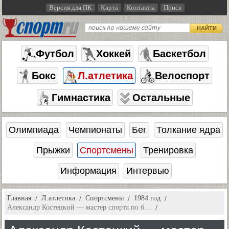
Версия для ПК
Карта
Контакты
Поиск
НАЙТИ
Футбол
Хоккей
Баскетбол
Бокс
Л.атлетика
Велоспорт
Гимнастика
Остальные
Олимпиада
Чемпионаты
Бег
Толкание ядра
Прыжки
Спортсмены
Тренировка
Информация
Интервью
Главная
Л.атлетика
Спортсмены
1984 год
Александр Костецкий — мастер спорта по б…