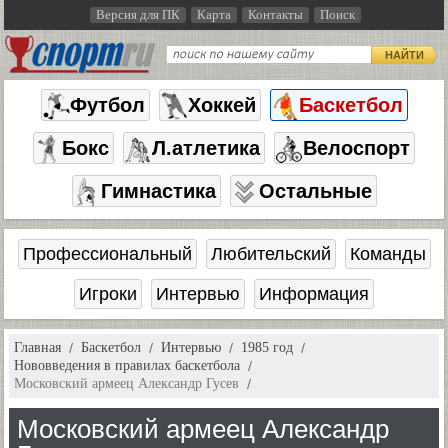
Версия для ПК
Карта
Контакты
Поиск
НАЙТИ
Футбол
Хоккей
Баскетбол
Бокс
Л.атлетика
Велоспорт
Гимнастика
Остальные
Профессиональный
Любительский
Команды
Игроки
Интервью
Информация
Главная
Баскетбол
Интервью
1985 год
Нововведения в правилах баскетбола
Московский армеец Александр Гусев
Московский армеец Александр