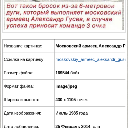
Название картинки:
Московский армеец Александр Гу
Ссылка на картинку:
moskovskiy_armeec_aleksandr_gusev
Размер файла:
169544
байт
Формат файла:
image/jpeg
Ширина и высота:
430 x 1105
точек
Дата изображения:
Июль 1985
года
Дата добавления:
25 Февраль 2014
года