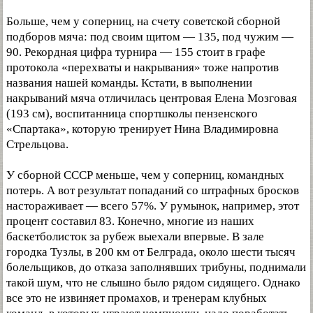
Больше, чем у соперниц, на счету советской сборной
подборов мяча: под своим щитом — 135, под чужим —
90. Рекордная цифра турнира — 155 стоит в графе
протокола «перехваты и накрывания» тоже напротив
названия нашей команды. Кстати, в выполнении
накрываний мяча отличилась центровая Елена Мозговая
(193 см), воспитанница спортшколы пензенского
«Спартака», которую тренирует Нина Владимировна
Стрельцова.
У сборной СССР меньше, чем у соперниц, командных
потерь. А вот результат попаданий со штрафных бросков
настораживает — всего 57%. У румынок, например, этот
процент составил 83. Конечно, многие из наших
баскетболисток за рубеж выехали впервые. В зале
городка Тузлы, в 200 км от Белграда, около шести тысяч
болельщиков, до отказа заполнявших трибуны, поднимали
такой шум, что не слышно было рядом сидящего. Однако
все это не извиняет промахов, и тренерам клубных