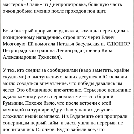
мастеров «Сталь» из Днепропетровка, большую часть
очков добыла именно после проходов под щит.
Если быстрый прорыв не удавался, команда переходила к
позиционному нападению, строя игру через Елену
Мозговую. Ей помогала Наталья Засульская из СДЮШОР
Петроградского района Ленинграда (тренер Кира
Александровна Тржискал).
У тех, кто следил за сообщениями (надо заметить, крайне
скудными) о выступлениях наших девушек в Югославии,
могло создаться впечатление, что победы давались им
легко. Это обманчивое впечатление. Серьезное испытание
ждало команду уже в первом матче — со сборной
Румынии. Похоже было, что после встречи с этой
командой на турнире «Дружба» у наших девушек
сложился некий комплекс. И в Будапеште они проиграли
соперницам первый тайм, и здесь ушли на перерыв, не
досчитавшись 15 очков. Будто забыли все, что