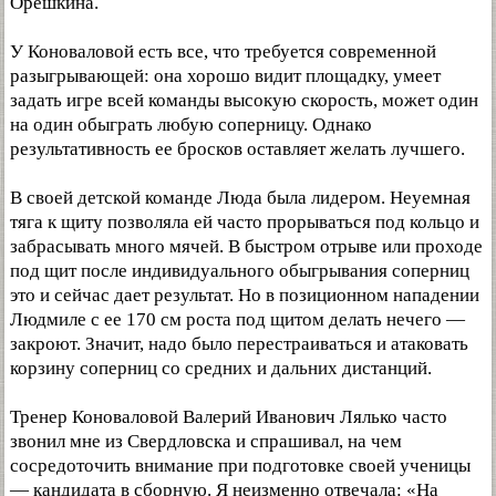
Орешкина.
У Коноваловой есть все, что требуется современной
разыгрывающей: она хорошо видит площадку, умеет
задать игре всей команды высокую скорость, может один
на один обыграть любую соперницу. Однако
результативность ее бросков оставляет желать лучшего.
В своей детской команде Люда была лидером. Неуемная
тяга к щиту позволяла ей часто прорываться под кольцо и
забрасывать много мячей. В быстром отрыве или проходе
под щит после индивидуального обыгрывания соперниц
это и сейчас дает результат. Но в позиционном нападении
Людмиле с ее 170 см роста под щитом делать нечего —
закроют. Значит, надо было перестраиваться и атаковать
корзину соперниц со средних и дальних дистанций.
Тренер Коноваловой Валерий Иванович Лялько часто
звонил мне из Свердловска и спрашивал, на чем
сосредоточить внимание при подготовке своей ученицы
— кандидата в сборную. Я неизменно отвечала: «На