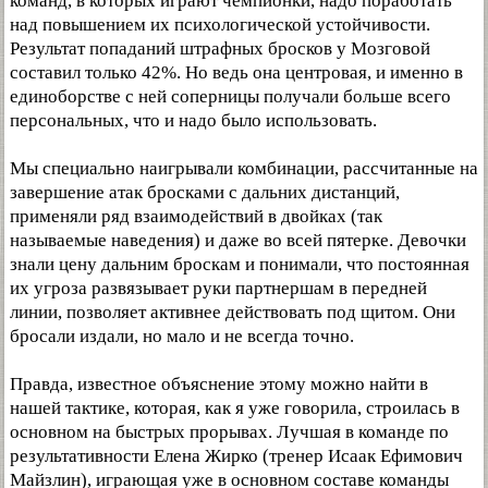
команд, в которых играют чемпионки, надо поработать
над повышением их психологической устойчивости.
Результат попаданий штрафных бросков у Мозговой
составил только 42%. Но ведь она центровая, и именно в
единоборстве с ней соперницы получали больше всего
персональных, что и надо было использовать.
Мы специально наигрывали комбинации, рассчитанные на
завершение атак бросками с дальних дистанций,
применяли ряд взаимодействий в двойках (так
называемые наведения) и даже во всей пятерке. Девочки
знали цену дальним броскам и понимали, что постоянная
их угроза развязывает руки партнершам в передней
линии, позволяет активнее действовать под щитом. Они
бросали издали, но мало и не всегда точно.
Правда, известное объяснение этому можно найти в
нашей тактике, которая, как я уже говорила, строилась в
основном на быстрых прорывах. Лучшая в команде по
результативности Елена Жирко (тренер Исаак Ефимович
Майзлин), играющая уже в основном составе команды