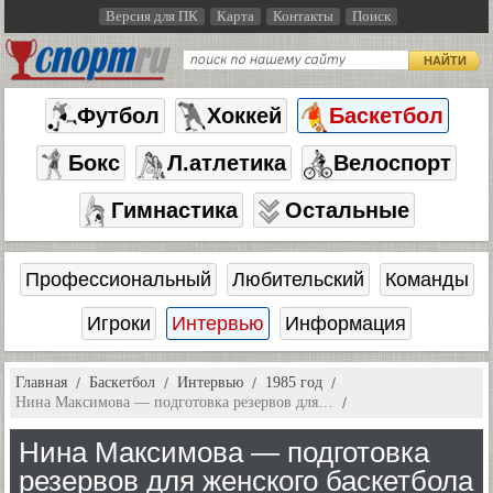
Версия для ПК
Карта
Контакты
Поиск
НАЙТИ
Футбол
Хоккей
Баскетбол
Бокс
Л.атлетика
Велоспорт
Гимнастика
Остальные
Профессиональный
Любительский
Команды
Игроки
Интервью
Информация
Главная
Баскетбол
Интервью
1985 год
Нина Максимова — подготовка резервов для…
Нина Максимова — подготовка
резервов для женского баскетбола