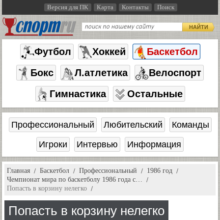
Версия для ПК
Карта
Контакты
Поиск
НАЙТИ
Футбол
Хоккей
Баскетбол
Бокс
Л.атлетика
Велоспорт
Гимнастика
Остальные
Профессиональный
Любительский
Команды
Игроки
Интервью
Информация
Главная
Баскетбол
Профессиональный
1986 год
Чемпионат мира по баскетболу 1986 года с…
Попасть в корзину нелегко
Попасть в корзину нелегко