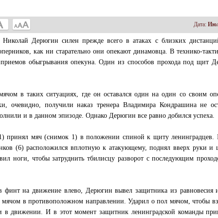
Дата:
Июл
 Николай Дерюгин силен прежде всего в атаках с близких дистанци
оперников, как ни старательно они опекают динамовца. В технико-такт
 приемов обыгрывания опекуна. Один из способов прохода под щит Д
мячом в таких ситуациях, где он оставался один на один со своим о
и, очевидно, получили наказ тренера Владимира Кондрашина не ост
олнили и в данном эпизоде. Однако Дерюгин все равно добился успеха.
1) принял мяч (снимок 1) в положении спиной к щиту ленинградцев.
нков (6) расположился вплотную к атакующему, поднял вверх руки и
авил ноги, чтобы затруднить тбилисцу разворот с последующим прохо
в финт на движение влево, Дерюгин вывел защитника из равновесия 
с мячом в противоположном направлении. Ударил о пол мячом, чтобы вз
и в движении. И в этот момент защитник ленинградской команды при