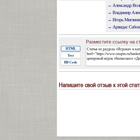
→ Александр Вол
→ Владимир Алек
→ Игорь Миглини
→ Арвидас Сабони
Разместите ссылку на ст
HTML
Text
BB Code
Напишите свой отзыв к этой стат