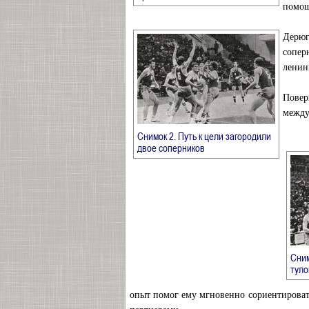
помощ
Дерюг
сопер
ленин
Повер
между
Снимок 2. Путь к цели загородили
→
двое соперников
Сним
тул
опыт помог ему мгновенно сориентироват