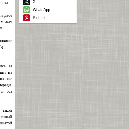
X
оска.
WhatsApp
ли двое
Pinterest
 между
м.
уловище
3).
ись за
ять на
ник еще
ереди.
ен без
, такой
етенный
начатой