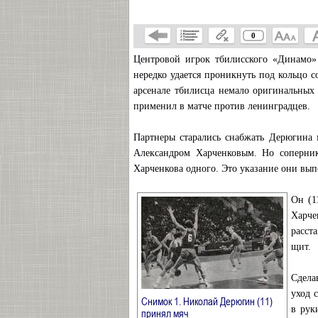
0
Центровой игрок тбилисского «Динамо»
нередко удается проникнуть под кольцо с
арсенале тбилисца немало оригинальных
применил в матче против ленинградцев.
Партнеры старались снабжать Дерюгина 
Александром Харченковым. Но соперник
Харченкова одного. Это указание они вып
Он (1
Харче
расст
щит.
Сдела
уход 
Снимок 1. Николай Дерюгин (11)
в рук
→
принял мяч