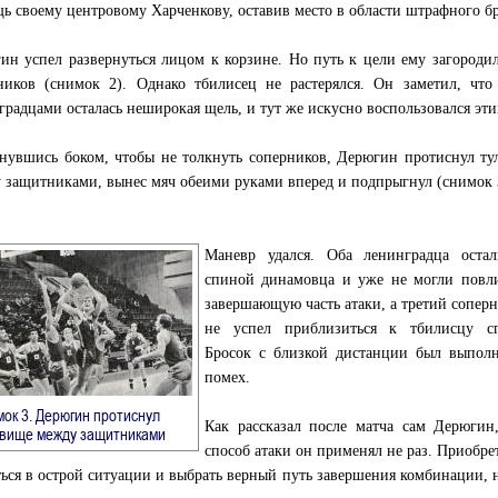
ь своему центровому Харченкову, оставив место в области штрафного бр
ин успел развернуться лицом к корзине. Но путь к цели ему загороди
ников (снимок 2). Однако тбилисец не растерялся. Он заметил, что
градцами осталась неширокая щель, и тут же искусно воспользовался эти
нувшись боком, чтобы не толкнуть соперников, Дерюгин протиснул т
 защитниками, вынес мяч обеими руками вперед и подпрыгнул (снимок 
Маневр удался. Оба ленинградца остал
спиной динамовца и уже не могли повли
завершающую часть атаки, а третий сопер
не успел приблизиться к тбилисцу сп
Бросок с близкой дистанции был выполн
помех.
ок 3. Дерюгин протиснул
Как рассказал после матча сам Дерюгин
→
овище между защитниками
способ атаки он применял не раз. Приобр
ься в острой ситуации и выбрать верный путь завершения комбинации, 