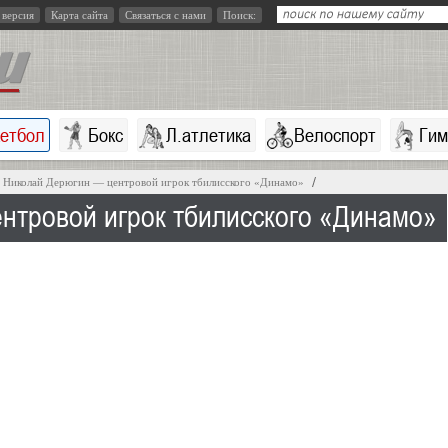
 версия
Карта сайта
Связаться с нами
Поиск:
кетбол
Бокс
Л.атлетика
Велоспорт
Гим
Николай Дерюгин — центровой игрок тбилисского «Динамо»
нтровой игрок тбилисского «Динамо»