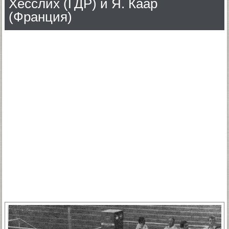
Хесслих (ГДР) и Я. Каар
(Франция)