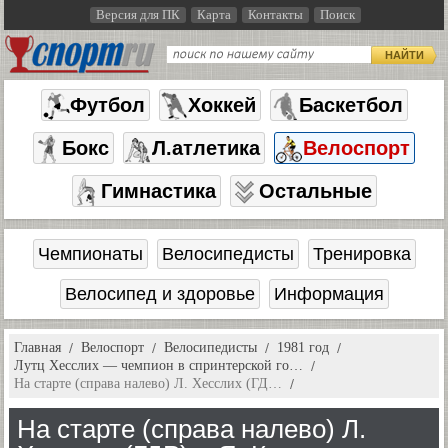
Версия для ПК
Карта
Контакты
Поиск
НАЙТИ
Футбол
Хоккей
Баскетбол
Бокс
Л.атлетика
Велоспорт
Гимнастика
Остальные
Чемпионаты
Велосипедисты
Тренировка
Велосипед и здоровье
Информация
Главная
Велоспорт
Велосипедисты
1981 год
Лутц Хесслих — чемпион в спринтерской го…
На старте (справа налево) Л. Хесслих (ГД…
На старте (справа налево) Л.