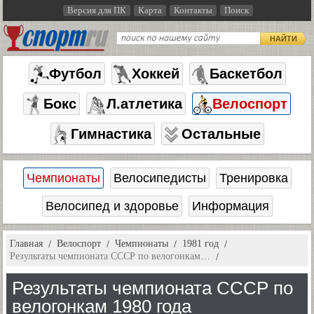
Версия для ПК
Карта
Контакты
Поиск
НАЙТИ
Футбол
Хоккей
Баскетбол
Бокс
Л.атлетика
Велоспорт
Гимнастика
Остальные
Чемпионаты
Велосипедисты
Тренировка
Велосипед и здоровье
Информация
Главная
Велоспорт
Чемпионаты
1981 год
Результаты чемпионата СССР по велогонкам…
Результаты чемпионата СССР по
велогонкам 1980 года