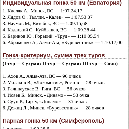
Индивидуальная гонка 50 км (Евпатория)
1. Кисляк А., Минск, ВС — 1:07.24,17
2. Лядов О., Таллин, «Калев» — 1:07.53,37
3. Наумов М., Витебск, ВС — 1:09.15,68
4. Кадацкий С., Куйбышев, ВС — 1:09.38,44
5. Баринов Ю., Горький, «Труд» — 1:10.05,54
6. Абраменко А., Алма-Ата, «Буревестник» — 1:10.17,00
Гонка-критериум, сумма трех туров
(I тур — Сухуми; II тур — Сухуми; III тур — Сочи)
1. Ахов А., Алма-Ата, ВС — 96 очков
2. Малахов В., «Локомотив», Ростов — 58 очков
3. Галннаускас В., Рига, ВС — 56 очков
4. Исаев Б., Минск, «Динамо» — 53 очка
5. Суун Р., Тарту, «Динамо» — 35 очков
6. Дежиц Л., Минск. «Буревестник» — 28 очков
Парная гонка 50 км (Симферополь)
1-е место — 1:02.28,6