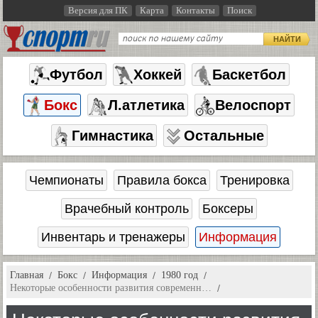
Версия для ПК
Карта
Контакты
Поиск
НАЙТИ
Футбол
Хоккей
Баскетбол
Бокс
Л.атлетика
Велоспорт
Гимнастика
Остальные
Чемпионаты
Правила бокса
Тренировка
Врачебный контроль
Боксеры
Инвентарь и тренажеры
Информация
Главная
Бокс
Информация
1980 год
Некоторые особенности развития современн…