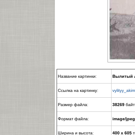
Название картинки:
Вылитый 
Ссылка на картинку:
vylityy_aki
Размер файла:
38269
байт
Формат файла:
image/jpeg
Ширина и высота:
400 x 605
т