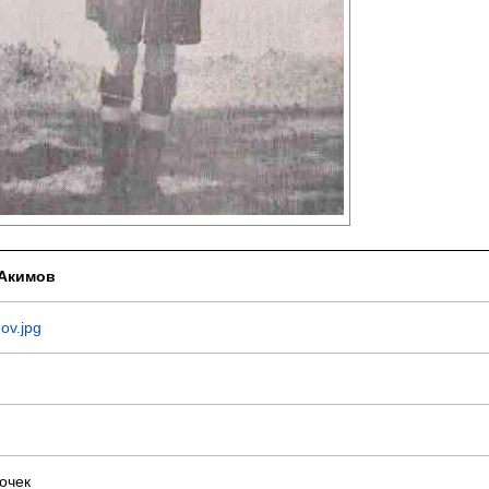
Акимов
mov.jpg
очек