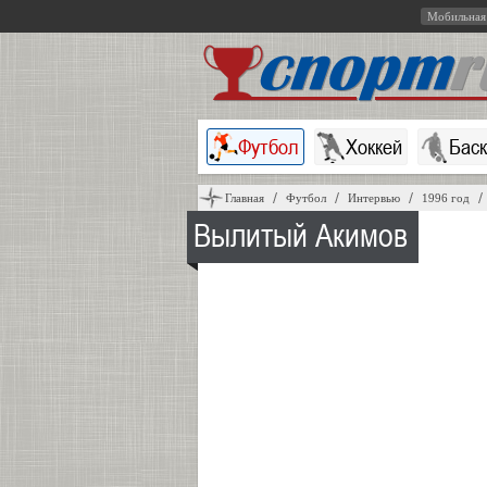
Мобильная
Футбол
Хоккей
Бас
Главная
Футбол
Интервью
1996 год
Вылитый Акимов