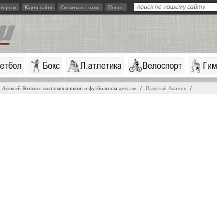
 версия
Карта сайта
Связаться с нами
Поиск:
кетбол
Бокс
Л.атлетика
Велоспорт
Гим
Алексей Козлов с воспоминаниями о футбольном детстве
Вылитый Акимов