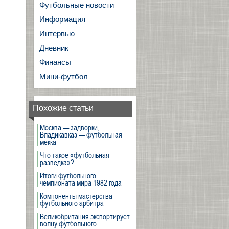
Футбольные новости
Информация
Интервью
Дневник
Финансы
Мини-футбол
Похожие статьи
Москва — задворки,
Владикавказ — футбольная
мекка
Что такое «футбольная
разведка»?
Итоги футбольного
чемпионата мира 1982 года
Компоненты мастерства
футбольного арбитра
Великобритания экспортирует
волну футбольного