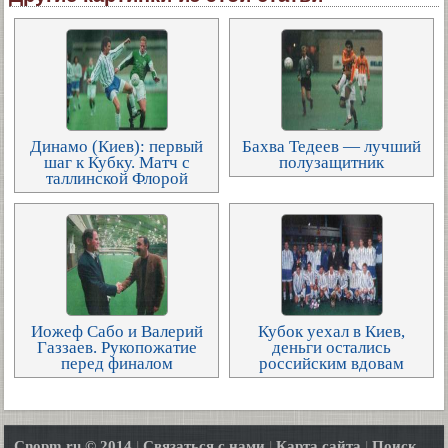
Динамо (Киев): первый
Бахва Тедеев — лучший
шаг к Кубку. Матч с
полузащитник
таллинской Флорой
Иожеф Сабо и Валерий
Кубок уехал в Киев,
Газзаев. Рукопожатие
деньги остались
перед финалом
российским вдовам
Cnopm.ru © 2014
|
Связаться с нами
|
Карта сайта
|
Поиск