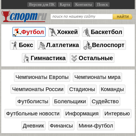
Версия для ПК
Карта
Контакты
Поиск
НАЙТИ
Футбол
Хоккей
Баскетбол
Бокс
Л.атлетика
Велоспорт
Гимнастика
Остальные
Чемпионаты Европы
Чемпионаты мира
Чемпионаты России
Стадионы
Команды
Футболисты
Болельщики
Судейство
Футбольные новости
Информация
Интервью
Дневник
Финансы
Мини-футбол