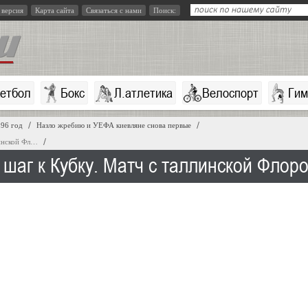
 версия
Карта сайта
Связаться с нами
Поиск:
кетбол
Бокс
Л.атлетика
Велоспорт
Гим
96 год
Назло жребию и УЕФА киевляне снова первые
линской Фл…
 шаг к Кубку. Матч с таллинской Флор