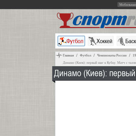
Мобильная
Футбол
Хоккей
Бас
Главная
Футбол
Чемпионаты России
19
Динамо (Киев): первый шаг к Кубку. Матч с тал
Динамо (Киев): первый