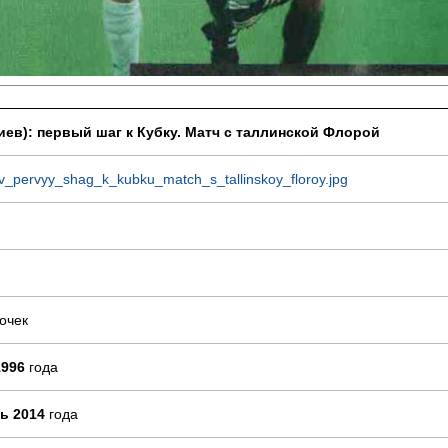
иев): первый шаг к Кубку. Матч с таллинской Флорой
v_pervyy_shag_k_kubku_match_s_tallinskoy_floroy.jpg
очек
996
года
ь 2014
года