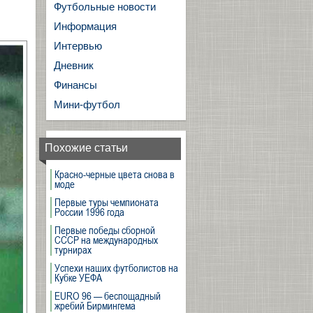
Футбольные новости
Информация
Интервью
Дневник
Финансы
Мини-футбол
Похожие статьи
Красно-черные цвета снова в
моде
Первые туры чемпионата
России 1996 года
Первые победы сборной
СССР на международных
турнирах
Успехи наших футболистов на
Кубке УЕФА
EURO 96 — беспощадный
жребий Бирмингема