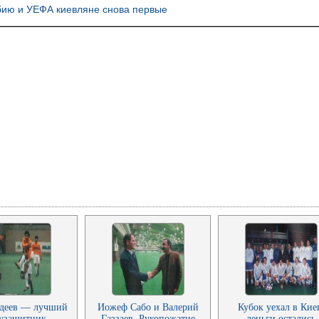
бию и УЕФА киевляне снова первые
едеев — лучший
Иожеф Сабо и Валерий
Кубок уехал в Кие
узащитник
Газзаев. Рукопожатие
деньги остались