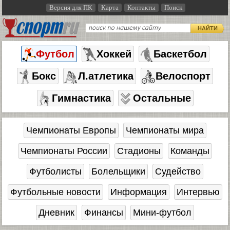
Версия для ПК
Карта
Контакты
Поиск
НАЙТИ
Футбол
Хоккей
Баскетбол
Бокс
Л.атлетика
Велоспорт
Гимнастика
Остальные
Чемпионаты Европы
Чемпионаты мира
Чемпионаты России
Стадионы
Команды
Футболисты
Болельщики
Судейство
Футбольные новости
Информация
Интервью
Дневник
Финансы
Мини-футбол