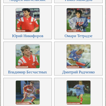
Юрий Никифоров
Омари Тетрадзе
Владимир Бесчастных
Дмитрий Радченко