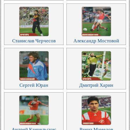
Станислав Черчесов
Александр Мостовой
Сергей Юран
Дмитрий Харин
Андрей Канчельскис
Рамиз Мамедов