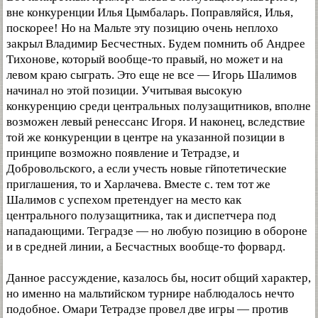
вне конкуренции Илья Цымбаларь. Поправляйся, Илья,
поскорее! Но на Мальте эту позицию очень неплохо
закрыл Владимир Бесчестных. Будем помнить об Андрее
Тихонове, который вообще-то правый, но может и на
левом краю сыграть. Это еще не все — Игорь Шалимов
начинал но этой позиции. Учитывая высокую
конкуренцию среди центральных полузащитников, вполне
возможен левый ренессанс Игоря. И наконец, вследствие
той же конкуренции в центре на указанной позиции в
принципе возможно появление и Тетрадзе, и
Добровольского, а если учесть новые гйпотетические
приглашения, то и Харлачева. Вместе с. тем тот же
Шалимов с успехом претендуег на место как
центрального полузащитника, так и диспетчера под
нападающими. Теградзе — но любую позицию в обороне
и в средней линии, а Бесчастных вообще-то форвард.
Данное рассуждение, казалось бы, носит общий характер,
но именно на мальтийском турнире наблюдалось нечто
подобное. Омари Тетрадзе провел две игры — против