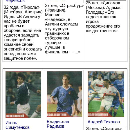
Черчесов
25 лет, «Динамо»
27 лет, «Страсбур»
32 года, «Тироль»
(Москва). Адамас
(Франция).
(Инсбрук, Австрия)
Голодец: «Его
Мнение:
Идея: «В Англии у
недостатки как
«Надеюсь, в
нас не будет
игрока
Англии сломаем
проблем в
продолжение его
эту дурную
обороне, если мне
же достоинств».
традицию: в
удастся зарядить
отборочном
товарищей по
турнире —
команде своей
лучшие, в
энергией и создать
финальном — ...»
перед воротами
защитное поле».
Владислав
Андрей Тихонов
Игорь
Радимов
Симутенков
25 лет, «Спартак»