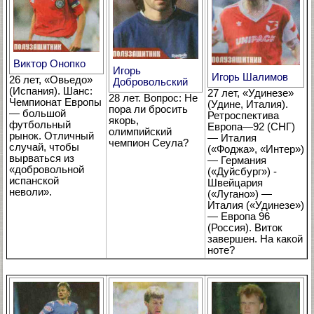
Виктор Онопко
Игорь
Игорь Шалимов
26 лет, «Овьедо»
Добровольский
(Испания). Шанс:
27 лет, «Удинезе»
28 лет. Вопрос: Не
Чемпионат Европы
(Удине, Италия).
пора ли бросить
— большой
Ретроспектива
якорь,
футбольный
Европа—92 (СНГ)
олимпийский
рынок. Отличный
— Италия
чемпион Сеула?
случай, чтобы
(«Фоджа», «Интер»)
вырваться из
— Германия
«добровольной
(«Дуйсбург») -
испанской
Швейцария
неволи».
(«Лугано») —
Италия («Удинезе»)
— Европа 96
(Россия). Виток
завершен. На какой
ноте?