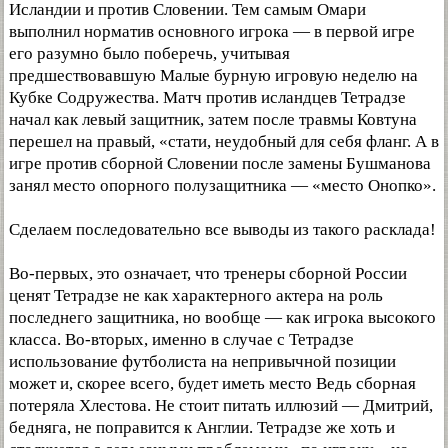
Исландии и против Словении. Тем самым Омари
выполнил норматив основного игрока — в первой игре
его разумно было поберечь, учитывая
предшествовавшую Малые бурную игровую неделю на
Кубке Содружества. Матч против исландцев Тетрадзе
начал как левый защитник, затем после травмы Ковтуна
перешел на правый, «стати, неудобный для себя фланг. А в
игре против сборной Словении после замены Бушманова
занял место опорного полузащитника — «место Онопко».
Сделаем последовательно все выводы из такого расклада!
Во-первых, это означает, что тренеры сборной России
ценят Тетрадзе не как характерного актера на роль
последнего защитника, но вообще — как игрока высокого
класса. Во-вторых, именно в случае с Тетрадзе
использование футболиста на непривычной позиции
может и, скорее всего, будет иметь место Ведь сборная
потеряла Хлестова. Не стоит питать иллюзий — Дмитрий,
бедняга, не поправится к Англии. Тетрадзе же хоть и