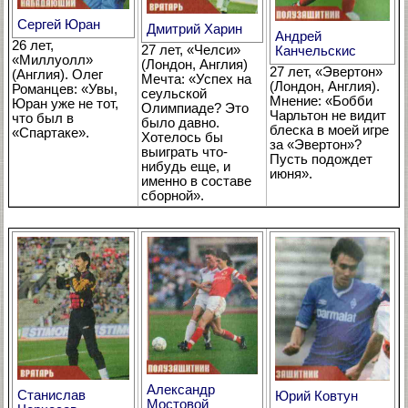
Сергей Юран
Дмитрий Харин
Андрей
26 лет,
27 лет, «Челси»
Канчельскис
«Миллуолл»
(Лондон, Англия)
27 лет, «Эвертон»
(Англия). Олег
Мечта: «Успех на
(Лондон, Англия).
Романцев: «Увы,
сеульской
Мнение: «Бобби
Юран уже не тот,
Олимпиаде? Это
Чарльтон не видит
что был в
было давно.
блеска в моей игре
«Спартаке».
Хотелось бы
за «Эвертон»?
выиграть что-
Пусть подождет
нибудь еще, и
июня».
именно в составе
сборной».
Александр
Станислав
Юрий Ковтун
Мостовой