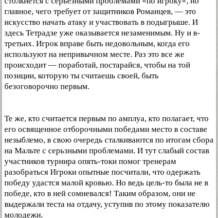
столкнется с серьезными проблемами «по игроку», но
главное, чего требует от защитников Романцев, — это
искусство начать атаку и участвовать в подыгрыше. И
здесь Тетрадзе уже оказывается незаменимым. Ну и в-
третьих. Игрок вправе быть недовольным, когда его
используют на непривычном месте. Раз это все же
происходит — поработай, постарайся, чтобы на той
позиции, которую ты считаешь своей, быть
безоговорочно первым.
Те же, кто считается первым по амплуа, кто полагает, что
его освященное отборочными победами место в составе
незыблемо, в свою очередь сталкиваются по итогам сбора
на Мальте с серьзными проблемами. И тут слабый состав
участников турнира опять-токи помог тренерам
разобраться Игроки опытные посчитали, что одержать
победу удастся малой кровью. Но ведь цель-то была не в
победе, кто в ней сомневался! Таким образом, они не
выдержали теста на отдачу, уступив по этому показателю
молодежи.