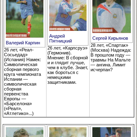
Андрей
Сергей Кирьянов
Пятницкий
Валерий Карпин
28 лет, «Спартак»
26 лет, «Карлсруэ»
26 лет, «Реал-
(Москва) Надежда:
(Гермонив).
Сосьедад»
В прошлом году —
Мнение: В сборной
(Испания) Намек:
травмы На Мальте
и и глядит лучше,
Символическая
— ангина. Лимит
чем в клубе. Знает,
сборная первого
исчерпан?
как бороться с
круга чемпионата
немецкими
Испании —
защитниками.
символическая
сборная
первенства
Европы —
«Барселона»
(«Реал»,
«Атлетико»...)