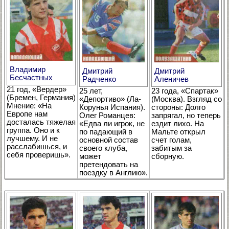
Владимир
Дмитрий
Дмитрий
Бесчастных
Аленичев
Радченко
21 год, «Вердер»
23 года, «Спартак»
25 лет,
(Бремен, Германия)
(Москва). Взгляд со
«Депортиво» (Ла-
Мнение: «На
стороны: Долго
Корунья Испания).
Европе нам
запрягал, но теперь
Олег Романцев:
досталась тяжелая
ездит лихо. На
«Едва ли игрок, не
группа. Оно и к
Мальте открыл
по падающий в
лучшему. И не
счет голам,
основной состав
расслабишься, и
забитым за
своего клуба,
себя проверишь».
сборную.
может
претендовать на
поездку в Англию».