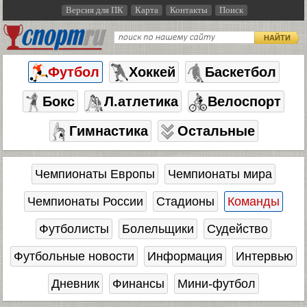
Версия для ПК
Карта
Контакты
Поиск
НАЙТИ
Футбол
Хоккей
Баскетбол
Бокс
Л.атлетика
Велоспорт
Гимнастика
Остальные
Чемпионаты Европы
Чемпионаты мира
Чемпионаты России
Стадионы
Команды
Футболисты
Болельщики
Судейство
Футбольные новости
Информация
Интервью
Дневник
Финансы
Мини-футбол