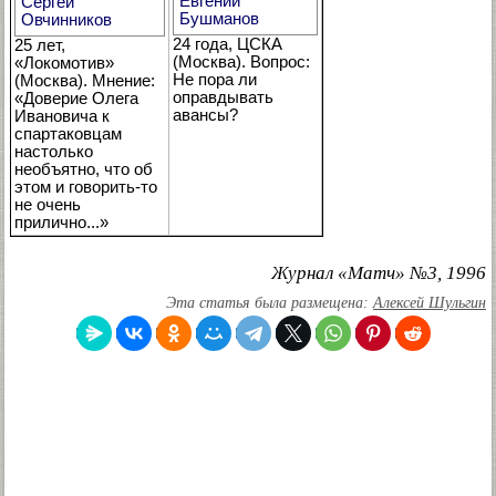
Евгений
Сергей
Бушманов
Овчинников
24 года, ЦСКА
25 лет,
(Москва). Вопрос:
«Локомотив»
Не пора ли
(Москва). Мнение:
оправдывать
«Доверие Олега
авансы?
Ивановича к
спартаковцам
настолько
необъятно, что об
этом и говорить-то
не очень
прилично...»
Журнал «Матч» №3, 1996
Эта статья была размещена:
Алексей Шульгин