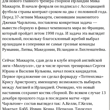
для нового главного тренера сборной Ирландии Мика
Маккарти. В начале февраля он подписал с Ассоциацией
футбола страны контракт сроком на два с половиной года.
Перед 37-летним Маккарти, сменившим знаменитого
Джекки Чарльтона, поставлена конкретная задача —
вывести сборную в финал чемпионата мира во Франции,
который пройдет летом 1998 года. И задача эта выглядит
посильной, поскольку благосклонный жребий выбрал
ирландцам в соперники не самые грозные команды
Румынии, Литвы, Македонии, Исландии и Лихтенштейна.
Сейчас Маккарти, сдав дела в клубе второй английской
лиги «Миллуолл», где в числе прочих тренировал Сергея
Юрана и Василия Кулькова, начал поиск кандидатов.
Первое предложение он сделал форварду «Тоттенхэма»
Крису Армстронгу, имеющему возможность выбирать
между Англией и Ирландией. Очевидно, что новый
наставник сохранит костяк сборной. Во всяком случае 13
декабря прошлого года в последнем матче «при
Чарльтоне» состав выглядел так: А.Келли, Г.Келли,
Макграт, Бэбб, Ирвин, Кенна, Шеридан, Таунсенд