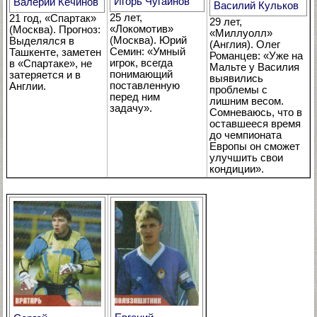
Игорь Чугайнов
Валерий Кечинов
Василий Кульков
25 лет,
21 год, «Спартак»
29 лет,
«Локомотив»
(Москва). Прогноз:
«Миллуолл»
(Москва). Юрий
Выделялся в
(Англия). Олег
Семин: «Умный
Ташкенте, заметен
Романцев: «Уже на
игрок, всегда
в «Спартаке», не
Мальте у Василия
понимающий
затеряется и в
выявились
поставленную
Англии.
проблемы с
перед ним
лишним весом.
задачу».
Сомневаюсь, что в
оставшееся время
до чемпионата
Европы он сможет
улучшить свои
кондиции».