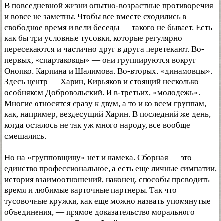
В повседневной жизни опытно-возрастные противоречия
и вовсе не заметны. Чтобы все вместе сходились в
свободное время и вели беседы — такого не бывает. Есть
как бы три условные тусовки, которые регулярно
пересекаются и частично друг в друга перетекают. Во-
первых, «спартаковцы» — они группируются вокруг
Онопко, Карпина и Шалимова. Во-вторых, «динамовцы».
Здесь центр — Харин, Кирьяков и стоящий несколько
особняком Добровольский. И в-третьих, «молодежь».
Многие относятся сразу к двум, а то и ко всем группам,
как, например, вездесущий Харин. В последний же день,
когда осталось не так уж много народу, все вообще
смешались.
Но на «групповщину» нет и намека. Сборная — это
единство профессиональное, а есть еще личные симпатии,
история взаимоотношений, наконец, способы проводить
время и любимые карточные партнеры. Так что
тусовочные кружки, как еще можно назвать упомянутые
объединения, — прямое доказательство морального