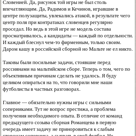
Словенией. Да, рисунок той игры не был столь
впечатляющим. Да, Радимов и Кечинов, игравшие в
центре полузащиты, увлекались атакой, в результате чего
центр поля при контратаках словенцев регулярно
проседал. Но ведь в этой игре не модель состава
просматривалось, а кандидаты — каждый по отдельности.
И каждый блеснул чем-то фирменным, только своим.
Даром кашу в российской сборной но Мальте не ел никто.
Таковы были посильные задачи, стоявшие перед
россиянами на мальтийском сборе. Теперь о том, чего по
объективным причинам сделать не удалось. Я буду
целиком опираться на то, что говорили мне наши
футболисты в частных разговорах.
Главное — обязательно нужны игры с сильными
соперниками. Тут не вопрос престижа, а проблема
получения необходимого опыта. В отличие от команд
предыдущего созыва сборная Романцева в первую
очередь имеет задачу не приноровиться к слабым
сторонам соперника, а сыграть в свой футбол. Не