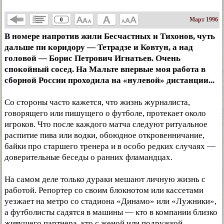
Март 1996
0
В номере напротив жили Бесчастных и Тихонов, чуть
дальше пи коридору — Тетрадзе и Ковтун, а над
головой — Борис Петрович Игнатьев. Очень
спокойный сосед. На Мальте впервые моя работа в
сборной России проходила на «нулевой» дистанции...
Со стороны часто кажется, что жизнь журналиста,
говорящего или пишущего о футболе, протекает около
игроков. Что после каждого матча следуют ритуальное
распитие пива или водки, обоюдное откровенничание,
байки про старшего тренера и в особо редких случаях —
доверительные беседы о ранних фламандцах.
На самом деле только дураки мешают личную жизнь с
работой. Репортер со своим блокнотом или кассетами
уезжает на метро со стадиона «Динамо» или «Лужники»,
а футболисты садятся в машины — кто в компании близко
живущего партнера, кто с женой или подружкой.