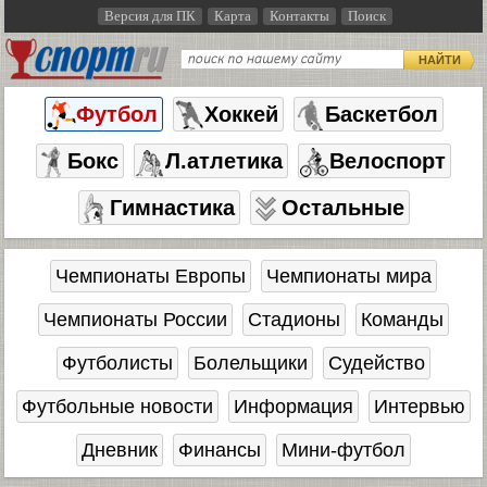
Версия для ПК
Карта
Контакты
Поиск
НАЙТИ
Футбол
Хоккей
Баскетбол
Бокс
Л.атлетика
Велоспорт
Гимнастика
Остальные
Чемпионаты Европы
Чемпионаты мира
Чемпионаты России
Стадионы
Команды
Футболисты
Болельщики
Судейство
Футбольные новости
Информация
Интервью
Дневник
Финансы
Мини-футбол