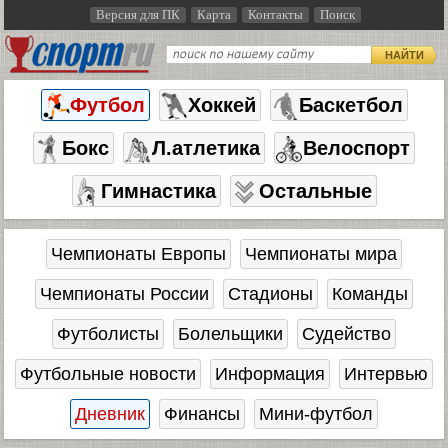
Версия для ПК
Карта
Контакты
Поиск
НАЙТИ
Футбол
Хоккей
Баскетбол
Бокс
Л.атлетика
Велоспорт
Гимнастика
Остальные
Чемпионаты Европы
Чемпионаты мира
Чемпионаты России
Стадионы
Команды
Футболисты
Болельщики
Судейство
Футбольные новости
Информация
Интервью
Дневник
Финансы
Мини-футбол