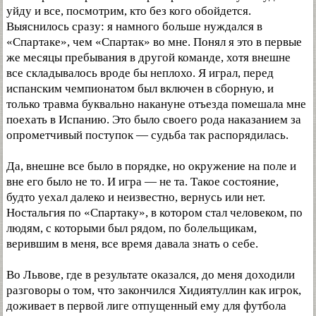
уйду и все, посмотрим, кто без кого обойдется.
Выяснилось сразу: я намного больше нуждался в
«Спартаке», чем «Спартак» во мне. Понял я это в первые
же месяцы пребывания в другой команде, хотя внешне
все складывалось вроде бы неплохо. Я играл, перед
испанским чемпионатом был включен в сборную, и
только травма буквально накануне отъезда помешала мне
поехать в Испанию. Это было своего рода наказанием за
опрометчивый поступок — судьба так распорядилась.
Да, внешне все было в порядке, но окружение на поле и
вне его было не то. И игра — не та. Такое состояние,
будто уехал далеко и неизвестно, вернусь или нет.
Ностальгия по «Спартаку», в котором стал человеком, по
людям, с которыми был рядом, по болельщикам,
верившим в меня, все время давала знать о себе.
Во Львове, где в результате оказался, до меня доходили
разговоры о том, что закончился Хидиятуллин как игрок,
доживает в первой лиге отпущенный ему для футбола