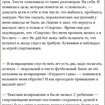
срок. Злость охватывала от таких разговоров. На себя. И
появилась цель, которая помогла не «сломаться», —
доказать всем и себе в том числе, что выбьюсь, пробьюсь,
заиграю. Честно сказать, пораженческих настроений у
меня никогда не было, во Львове я знал, что вернусь в
высшую лигу и только в «Спартак». Время еще раз
подтвердило, что «Спартак» без меня прожить может, а я
без него — нет. Не дай бог кому-либо испытать то, что
испытал я, когда сидел на трибуне Лужников и наблюдал
за игрой спартаковцев.
— В возвращении спустя пять лет есть два, надо полагать,
аспекта — моральный и чисто футбольный. Было ли это
похожим на возвращение «блудного сына» — повинился,
возьмите меня обратно? И как проходило привыкание к
высшей лиге?
— Тяжелым возвращение я бы не назвал. С ребятами —
спартаковцами контакт постоянно сохранялся, душой я
всегда был с ними и потому вошел в команду, будто и не