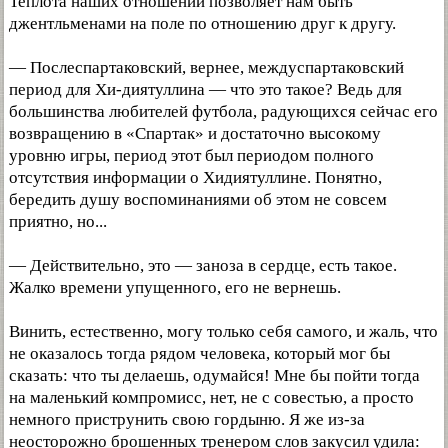
Теплота наших отношений позволяет нам быть
джентльменами на поле по отношению друг к другу.
— Послеспартаковский, вернее, междуспартаковский
период для Хи-диятуллина — что это такое? Ведь для
большинства любителей футбола, радующихся сейчас его
возвращению в «Спартак» и достаточно высокому
уровню игры, период этот был периодом полного
отсутствия информации о Хидиятуллине. Понятно,
бередить душу воспоминаниями об этом не совсем
приятно, но...
— Действительно, это — заноза в сердце, есть такое.
Жалко времени упущенного, его не вернешь.
Винить, естественно, могу только себя самого, и жаль, что
не оказалось тогда рядом человека, который мог бы
сказать: что ты делаешь, одумайся! Мне бы пойти тогда
на маленький компромисс, нет, не с совестью, а просто
немного приструнить свою гордыню. Я же из-за
неосторожно брошенных тренером слов закусил удила: