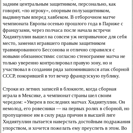
задним центральным защитником, персонально, как
говорят, «по игроку», опорным полузащитником,
выдвинутым вперед хавбеком. В отборочном матче
чемпионата Европы осенью прошлого года в Париже с
французами, через полчаса после начала встречи
Хидиятуллин вышел на совсем уж непривычное для себя
место, заменил игравшего правым защитником
травмированного Бессонова и отлично справился с
новыми обязанностями: согласно стенограмме матча не
только уверенно контролировал правую зону, но и
участвовал в создании ряда запомнившихся атак сборной
СССР, покорившей в тот вечер французскую публику.
Строки из летних записей в блокноте, когда сборная
играла в Мексике, а чемпионат страны шел своим
чередом: «Уверен в последних матчах Хидиятуллин. Он
немолод, его ровесники — на первых ролях в сборной, но
пропущенное им в силу ряда причин в высшей лиге
Хидиятуллин пытается наверстать достойным подражания
упорством, и хочется пожелать ему преуспеть в этом. Во