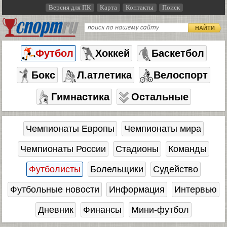
Версия для ПК
Карта
Контакты
Поиск
НАЙТИ
Футбол
Хоккей
Баскетбол
Бокс
Л.атлетика
Велоспорт
Гимнастика
Остальные
Чемпионаты Европы
Чемпионаты мира
Чемпионаты России
Стадионы
Команды
Футболисты
Болельщики
Судейство
Футбольные новости
Информация
Интервью
Дневник
Финансы
Мини-футбол