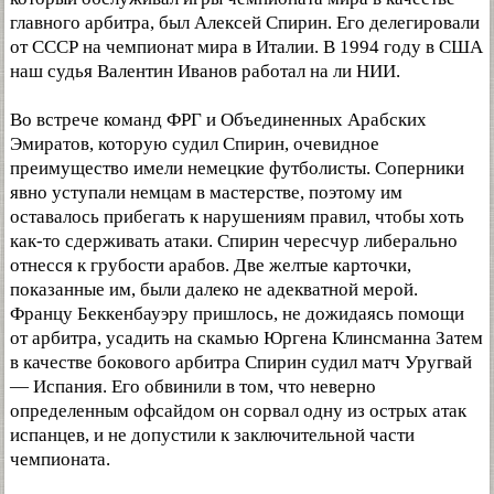
главного арбитра, был Алексей Спирин. Его делегировали
от СССР на чемпионат мира в Италии. В 1994 году в США
наш судья Валентин Иванов работал на ли НИИ.
Во встрече команд ФРГ и Объединенных Арабских
Эмиратов, которую судил Спирин, очевидное
преимущество имели немецкие футболисты. Соперники
явно уступали немцам в мастерстве, поэтому им
оставалось прибегать к нарушениям правил, чтобы хоть
как-то сдерживать атаки. Спирин чересчур либерально
отнесся к грубости арабов. Две желтые карточки,
показанные им, были далеко не адекватной мерой.
Францу Беккенбауэру пришлось, не дожидаясь помощи
от арбитра, усадить на скамью Юргена Клинсманна Затем
в качестве бокового арбитра Спирин судил матч Уругвай
— Испания. Его обвинили в том, что неверно
определенным офсайдом он сорвал одну из острых атак
испанцев, и не допустили к заключительной части
чемпионата.