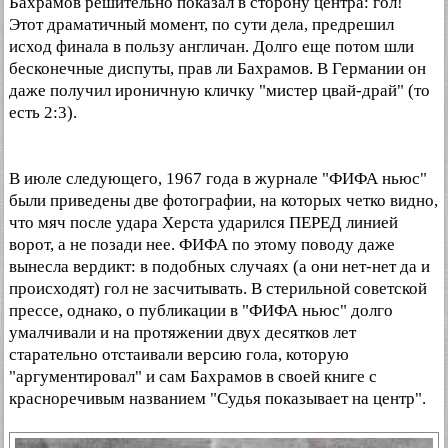
Бахрамов решительно показал в сторону центра: гол!
Этот драматичный момент, по сути дела, предрешил
исход финала в пользу англичан. Долго еще потом шли
бесконечные диспуты, прав ли Бахрамов. В Германии он
даже получил ироничную кличку "мистер цвай-драй" (то
есть 2:3).
В июле следующего, 1967 года в журнале "ФИФА ньюс"
были приведены две фотографии, на которых четко видно,
что мяч после удара Херста ударился ПЕРЕД линией
ворот, а не позади нее. ФИФА по этому поводу даже
вынесла вердикт: в подобных случаях (а они нет-нет да и
происходят) гол не засчитывать. В стерильной советской
прессе, однако, о публикации в "ФИФА ньюс" долго
умалчивали и на протяжении двух десятков лет
старательно отстаивали версию гола, которую
"аргументировал" и сам Бахрамов в своей книге с
красноречивым названием "Судья показывает на центр".