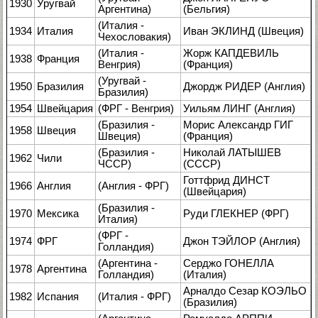
1930
Уругвай
Аргентина)
(Бельгия)
(Италия -
1934
Италия
Иван ЭКЛИНД (Швеция)
Чехословакия)
(Италия -
Жорж КАПДЕВИЛЬ
1938
Франция
Венгрия)
(Франция)
(Уругвай -
1950
Бразилия
Джордж РИДЕР (Англия)
Бразилия)
1954
Швейцария
(ФРГ - Венгрия)
Уильям ЛИНГ (Англия)
(Бразилия -
Морис Александр ГИГ
1958
Швеция
Швеция)
(Франция)
(Бразилия -
Николай ЛАТЫШЕВ
1962
Чили
ЧССР)
(СССР)
Готтфрид ДИНСТ
1966
Англия
(Англия - ФРГ)
(Швейцария)
(Бразилия -
1970
Мексика
Руди ГЛЕКНЕР (ФРГ)
Италия)
(ФРГ -
1974
ФРГ
Джон ТЭЙЛОР (Англия)
Голландия)
(Аргентина -
Серджо ГОНЕЛЛА
1978
Аргентина
Голландия)
(Италия)
Арналдо Сезар КОЭЛЬО
1982
Испания
(Италия - ФРГ)
(Бразилия)