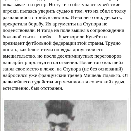
показывает на центр. Но тут его обступают кувейтские
игроки, пытаясь уверить судью в том, что их сбил с толку
раздавшийся с трибун свисток. Из-за него они, дескать,
прекратили борьбу. Их аргументы на Ступора не
подействовали. И тогда на поле вышел в сопровождении
большой свиты... шейх — брат короли Кувейта и
президент футбольной федерации этой страны. Трудно
понять, как блюстители порядка допустили его
вмешательство, но после десятиминутных переговоров
наш арбитр дрогнул и гол отменил. После того как шейх
занял свое место в ложе, на Ступора (не без оснований)
набросился уже французский тренер Мишель Идальго. От
дальнейшего судейства игр чемпионата советский судья,
естественно, был отстранен.