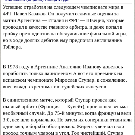
Успешно отработал на следующем чемпионате мира в
ФРГ Павел Казаков. Он получил отличные оценки за
матчи Аргентина — Италия и ФРГ — Швеция, которые
проводил в качестве главного арбитра, и даже попал в
тройку претендентов на обслуживание финальной игры,
но в ходе долгих дебатов ему предпочли англичанина
Тэйлора.
В 1978 году в Аргентине Анатолию Иванову довелось
поработать только лайнсменом А вот его преемник на
испанском чемпионате Мирослав Ступар, к сожалению,
внес вклад в хрестоматию судейских ляпсусов.
В единственном матче, который Ступар провел как
главный арбитр (Франция — Кувейт), произошел весьма
необычный случай. До 75-й минуты, когда французы вели
3:0, все шло нормально. Но затем их соперники отквитали
один мяч, и борьба обострилась. Жиресс увенчал свой
проход точным ударом в угол. Гол чистейший. Ступар