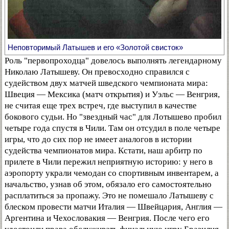
Неповторимый Латышев и его «Золотой свисток»
Роль "первопроходца" довелось выполнять легендарному
Николаю Латышеву. Он превосходно справился с
судейством двух матчей шведского чемпионата мира:
Швеция — Мексика (матч открытия) и Уэльс — Венгрия,
не считая еще трех встреч, где выступил в качестве
бокового судьи. Но "звездный час" для Лотышево пробил
четыре года спустя в Чили. Там он отсудил в поле четыре
игры, что до сих пор не имеет аналогов в истории
судейства чемпионатов мира. Кстати, наш арбитр по
прилете в Чили пережил неприятную историю: у него в
аэропорту украли чемодан со спортивным инвентарем, а
начальство, узнав об этом, обязало его самостоятельно
расплатиться за пропажу. Это не помешало Латышеву с
блеском провести матчи Италия — Швейцария, Англия —
Аргентина и Чехословакия — Венгрия. После чего его