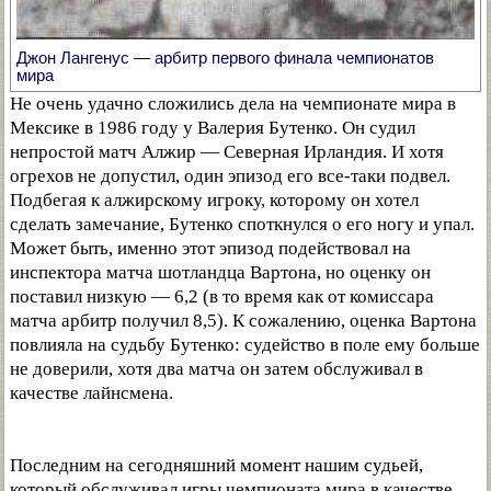
Джон Лангенус — арбитр первого финала чемпионатов
мира
Не очень удачно сложились дела на чемпионате мира в
Мексике в 1986 году у Валерия Бутенко. Он судил
непростой матч Алжир — Северная Ирландия. И хотя
огрехов не допустил, один эпизод его все-таки подвел.
Подбегая к алжирскому игроку, которому он хотел
сделать замечание, Бутенко споткнулся о его ногу и упал.
Может быть, именно этот эпизод подействовал на
инспектора матча шотландца Вартона, но оценку он
поставил низкую — 6,2 (в то время как от комиссара
матча арбитр получил 8,5). К сожалению, оценка Вартона
повлияла на судьбу Бутенко: судейство в поле ему больше
не доверили, хотя два матча он затем обслуживал в
качестве лайнсмена.
Последним на сегодняшний момент нашим судьей,
который обслуживал игры чемпионата мира в качестве