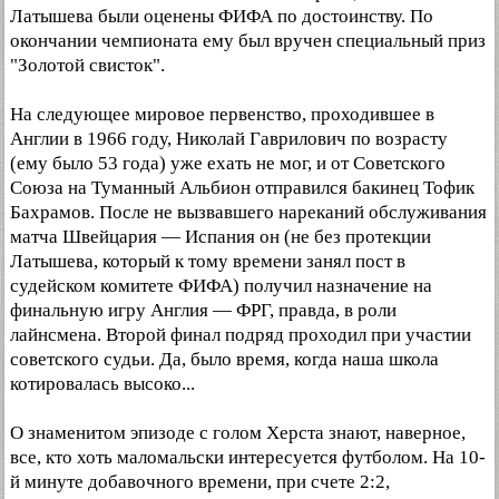
Латышева были оценены ФИФА по достоинству. По
окончании чемпионата ему был вручен специальный приз
"Золотой свисток".
На следующее мировое первенство, проходившее в
Англии в 1966 году, Николай Гаврилович по возрасту
(ему было 53 года) уже ехать не мог, и от Советского
Союза на Туманный Альбион отправился бакинец Тофик
Бахрамов. После не вызвавшего нареканий обслуживания
матча Швейцария — Испания он (не без протекции
Латышева, который к тому времени занял пост в
судейском комитете ФИФА) получил назначение на
финальную игру Англия — ФРГ, правда, в роли
лайнсмена. Второй финал подряд проходил при участии
советского судьи. Да, было время, когда наша школа
котировалась высоко...
О знаменитом эпизоде с голом Херста знают, наверное,
все, кто хоть маломальски интересуется футболом. На 10-
й минуте добавочного времени, при счете 2:2,