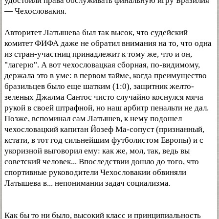
удостоили права обслуживать финальную игру Бразилия
— Чехословакия.
Авторитет Латышева был так высок, что судейский
комитет ФИФА даже не обратил внимания на то, что одна
из стран-участниц принадлежит к тому же, что и он,
"лагерю". А вот чехословацкая сборная, по-видимому,
держала это в уме: в первом тайме, когда преимущество
бразильцев было еще шатким (1:0), защитник желто-
зеленых Джалма Сантос чисто случайно коснулся мяча
рукой в своей штрафной, но наш арбитр пенальти не дал.
Позже, вспоминал сам Латышев, к нему подошел
чехословацкий капитан Йозеф Ма-сопуст (признанный,
кстати, в тот год сильнейшим футболистом Европы) и с
укоризной выговорил ему: как же, мол, так, ведь вы
советский человек... Впоследствии дошло до того, что
спортивные руководители Чехословакии обвиняли
Латышева в... непонимании задач социализма.
Как бы то ни было, высокий класс и принципиальность