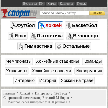
Версия для ПК
Карта
Контакты
Поиск
НАЙТИ
Футбол
Хоккей
Баскетбол
Бокс
Л.атлетика
Велоспорт
Гимнастика
Остальные
Чемпионаты
Хоккейные стадионы
Команды
Хоккеисты
Хоккейные новости
Информация
Интервью
История
Хоккей на траве
Главная
Хоккей
Интервью
1991 год
Спортивный комментатор Евгений Майоров
Е. Майоров берет интервью у В. Юрзинова