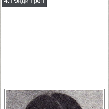
4. Рэнди Грегг