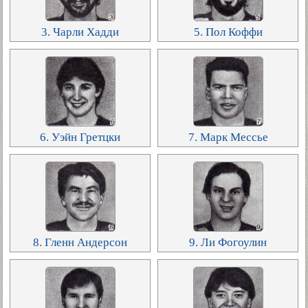
3. Чарли Хадди
5. Пол Коффи
6. Уэйн Гретцки
7. Марк Мессье
8. Гленн Андерсон
9. Ли Фогоулин