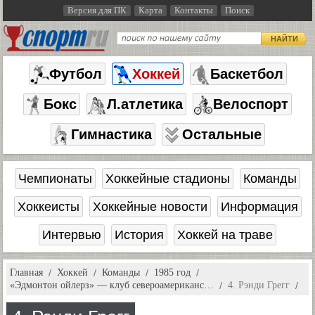
Версия для ПК
Карта
Контакты
Поиск
НАЙТИ
Футбол
Хоккей
Баскетбол
Бокс
Л.атлетика
Велоспорт
Гимнастика
Остальные
Чемпионаты
Хоккейные стадионы
Команды
Хоккеисты
Хоккейные новости
Информация
Интервью
История
Хоккей на траве
Главная
Хоккей
Команды
1985 год
«Эдмонтон ойлерз» — клуб североамериканс…
4. Рэнди Грегг