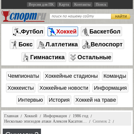
Версия для ПК
Карта
Контакты
Поиск
НАЙТИ
Футбол
Хоккей
Баскетбол
Бокс
Л.атлетика
Велоспорт
Гимнастика
Остальные
Чемпионаты
Хоккейные стадионы
Команды
Хоккеисты
Хоккейные новости
Информация
Интервью
История
Хоккей на траве
Главная
Хоккей
Информация
1986 год
Несколько эпизодов атаки Алексея Касатон…
Снимок 2