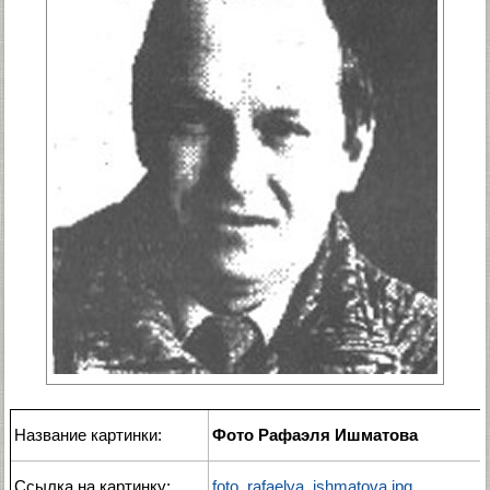
Название картинки:
Фото Рафаэля Ишматова
Ссылка на картинку:
foto_rafaelya_ishmatova.jpg