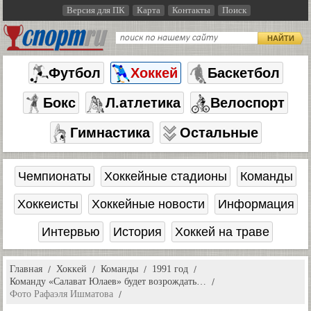
Версия для ПК
Карта
Контакты
Поиск
НАЙТИ
Футбол
Хоккей
Баскетбол
Бокс
Л.атлетика
Велоспорт
Гимнастика
Остальные
Чемпионаты
Хоккейные стадионы
Команды
Хоккеисты
Хоккейные новости
Информация
Интервью
История
Хоккей на траве
Главная
Хоккей
Команды
1991 год
Команду «Салават Юлаев» будет возрождать…
Фото Рафаэля Ишматова