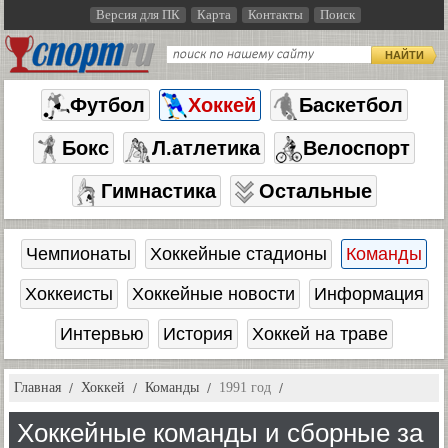
Версия для ПК
Карта
Контакты
Поиск
НАЙТИ
Футбол
Хоккей
Баскетбол
Бокс
Л.атлетика
Велоспорт
Гимнастика
Остальные
Чемпионаты
Хоккейные стадионы
Команды
Хоккеисты
Хоккейные новости
Информация
Интервью
История
Хоккей на траве
Главная
Хоккей
Команды
1991 год
Хоккейные команды и сборные за