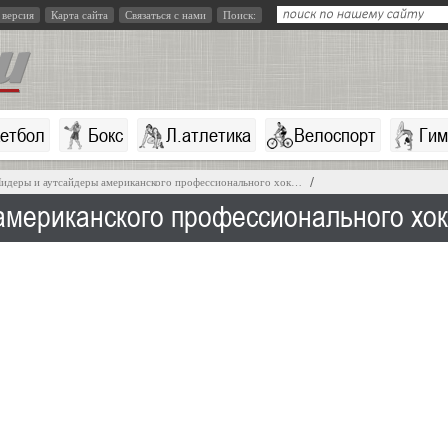
 версия
Карта сайта
Связаться с нами
Поиск:
кетбол
Бокс
Л.атлетика
Велоспорт
Гим
идеры и аутсайдеры американского профессионального хок…
американского профессионального хок