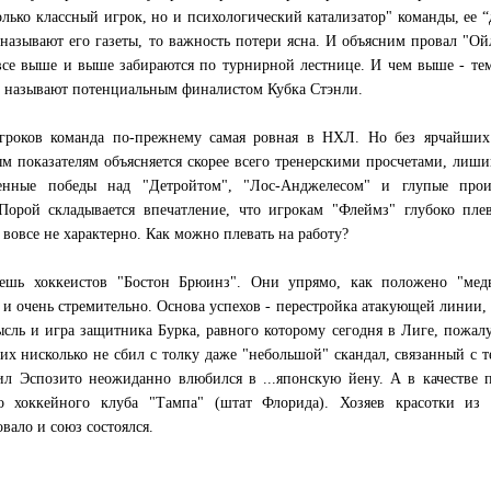
только классный игрок, но и психологический катализатор" команды, ее 
 называют его газеты, то важность потери ясна. И объясним провал "Ой
все выше и выше забираются по турнирной лестнице. И чем выше - те
" называют потенциальным финалистом Кубка Стэнли.
гроков команда по-прежнему самая ровная в НХЛ. Но без ярчайших 
м показателям объясняется скорее всего тренерскими просчетами, ли
тменные победы над "Детройтом", "Лос-Анджелесом" и глупые про
 Порой складывается впечатление, что игрокам "Флеймз" глубоко пле
вовсе не характерно. Как можно плевать на работу?
ешь хоккеистов "Бостон Брюинз". Они упрямо, как положено "медв
а и очень стремительно. Основа успехов - перестройка атакующей линии, 
мысль и игра защитника Бурка, равного которому сегодня в Лиге, пожалу
их нисколько не сбил с толку даже "небольшой" скандал, связанный с т
 Эспозито неожиданно влюбился в ...японскую йену. А в качестве п
 хоккейного клуба "Тампа" (штат Флорида). Хозяев красотки из 
вало и союз состоялся.