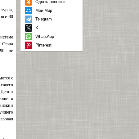
Одноклассники
 туров,
Мой Мир
 все 80
Telegram
X
WhatsApp
истеме
а Стэна
Pinterest
90 - не
.
ьются с
 своего
 Денни
ороши в
низкий
лучшего
аровал