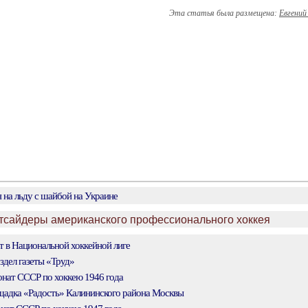
Эта статья была размещена:
Евгений
 на льду с шайбой на Украине
утсайдеры американского профессионального хоккея
т в Национальной хоккейной лиге
дел газеты «Труд»
нат СССР по хоккею 1946 года
адка «Радость» Калининского района Москвы