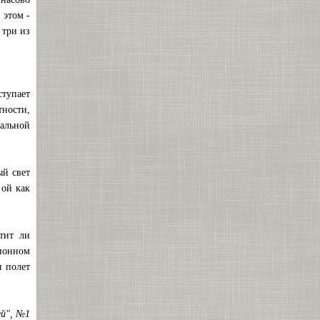
 этом -
 три из
тупает
тности,
альной
ый свет
 ой как
тит ли
ионном
я полет
ей", №1