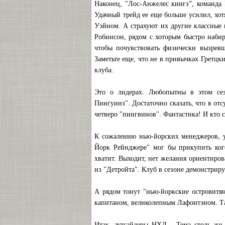
Наконец, "Лос-Анжелес кингз”, команда
Удачный трейд ее еще больше усилил, хот
Уэйном. А страхуют их другие классные 
Робинсон, рядом с хоторым быстро набир
чтобы почувствовать физически вызрев
Заметьте еще, что не в привычках Гретцк
клуба.
Это о лидерах. Любопытны в этом се
Пингуинз". Достаточно сказать, что в от
четверо "пингвинов". Фантастика! И кто с
К сожалению нью-йорских менеджеров, у
Йорк Рейнджере" мог бы прикупить кого
хватит. Выходит, нет желания ориентиров
из "Детройта". Клуб в сезоне демонстриру
А рядом тонут "нью-йоркские островитян
капитаном, великолепным Лафонтэном. Так 
Итак, аутсайдеры НХЛ... Тема столь же