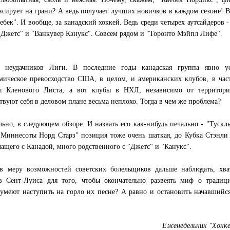
нсирует на грани? А ведь получает лучших новичков в каждом сезоне! В
бек". И вообще, за канадский хоккей. Ведь среди четырех аутсайдеров -
 Джетс" и "Ванкувер Кзнукс". Совсем рядом и "Торонто Мэйпл Лифе".
 неудачников Лиги. В последние годы канадская группа явно ус
мическое превосходство США, в целом, и американских клубов, в час
ы Кленового Листа, а вот клубы в НХЛ, независимо от территори
твуют себя в деловом плане весьма неплохо. Тогда в чем же проблема?
ьно, в следующем обзоре. И назвать его как-нибудь печально - "Тускл
 "Миннесоты Норд Старз" позиция тоже очень шаткая, до Кубка Стэнли
чащего с Канадой, много родственного с "Джетс" и "Канукс".
в меру возможностей советских болельщиков дальше наблюдать, хва
 Сент-Луиса для того, чтобы окончательно развеять миф о традиц
умеют наступить на горло их песне? А равно и остановить начавшийс
Еженедельник "Хокк