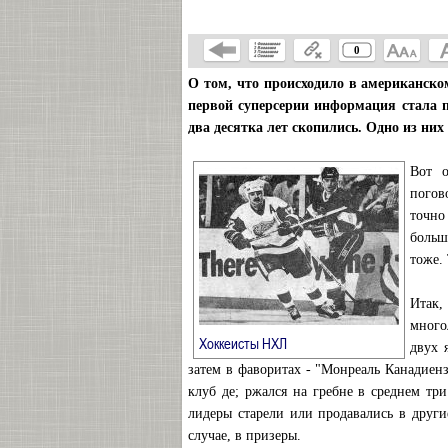
0
О том, что происходило в американском
первой суперсерии информация стала п
два десятка лет скопились. Одно из них -
Вот 
погов
точно
больш
тоже. 
Итак
много
→
Хоккеисты НХЛ
двух 
затем в фаворитах - "Монреаль Канадиен
клуб де; ржался на гребне в среднем тр
лидеры старели или продавались в друг
случае, в призеры.