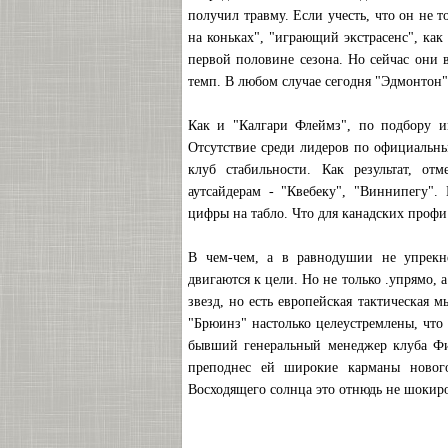
получил травму. Если учесть, что он не 
на коньках", "играющий экстрасенс", как
первой половине сезона. Но сейчас они 
темп. В любом случае сегодня "Эдмонтон
Как и "Калгари Флеймз", по подбору и
Отсутствие среди лидеров по официальны
клуб стабильности. Как результат, о
аутсайдерам - "Квебеку", "Виннипегу".
цифры на табло. Что для канадских профи 
В чем-чем, а в равнодушии не упрекн
двигаются к цели. Но не только .упрямо, 
звезд, но есть европейская тактическая 
"Брюинз" настолько целеустремлены, что 
бывший генеральный менеджер клуба Фил
преподнес ей широкие карманы нового
Восходящего солнца это отнюдь не шокиро