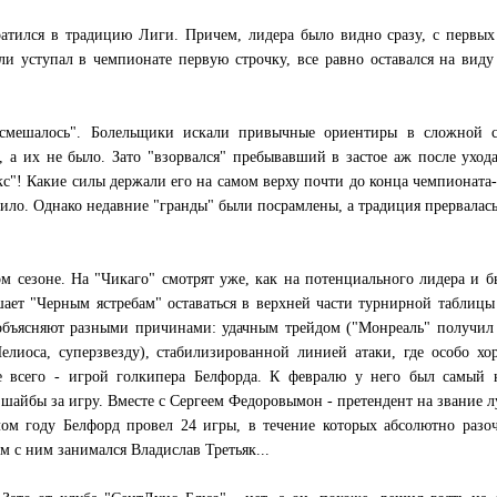
ратился в традицию Лиги. Причем, лидера было видно сразу, с первых
сли уступал в чемпионате первую строчку, все равно оставался на виду
смешалось". Болельщики искали привычные ориентиры в сложной с
, а их не было. Зато "взорвался" пребывавший в застое аж после уход
"! Какие силы держали его на самом верху почти до конца чемпионата-
тило. Однако недавние "гранды" были посрамлены, а традиция прервалась
м сезоне. На "Чикаго" смотрят уже, как на потенциального лидера и б
шает "Черным ястребам" оставаться в верхней части турнирной таблицы
объясняют разными причинами: удачным трейдом ("Монреаль" получил
елиоса, суперзвезду), стабилизированной линией атаки, где особо х
е всего - игрой голкипера Белфорда. К февралю у него был самый 
 шайбы за игру. Вместе с Сергеем Федоровымон - претендент на звание 
м году Белфорд провел 24 игры, в течение которых абсолютно разоч
м с ним занимался Владислав Третьяк...