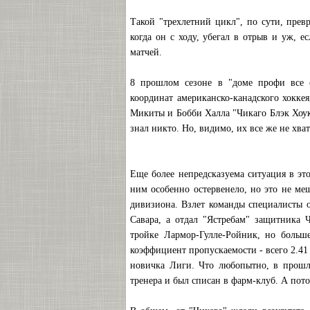
Такой "трехлетний цикл", по сути, прев
когда он с ходу, убегал в отрыв и уж, е
матчей.
8 прошлом сезоне в "доме профи все 
координат американско-канадского хоккея
Микиты и Бобби Халла "Чикаго Блэк Хоукс
знал никто. Но, видимо, их все же не хва
Еще более непредсказуема ситуация в это
ним особенно остервенело, но это не ме
дивизиона. Взлет команды специалисты 
Савара, а отдал "Ястребам" защитника Ч
тройке Лармор-Гулле-Ройник, но больш
коэффициент пропускаемости - всего 2.41
новичка Лиги. Что любопытно, в прошло
тренера и был списан в фарм-клуб. А пото