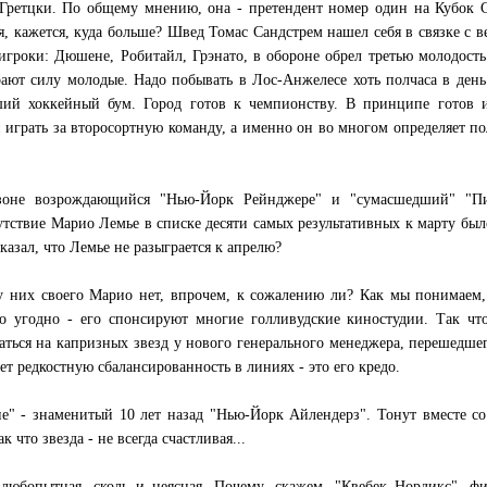
 Гретцки. По общему мнению, она - претендент номер один на Кубок 
я, кажется, куда больше? Швед Томас Сандстрем нашел себя в связке с 
игроки: Дюшене, Робитайл, Грэнато, в обороне обрел третью молодост
ают силу молодые. Надо побывать в Лос-Анжелесе хоть полчаса в день
ший хоккейный бум. Город готов к чемпионству. В принципе готов и
и играть за второсортную команду, а именно он во многом определяет п
зоне возрождающийся "Нью-Йорк Рейнджере" и "сумасшедший" "Пи
сутствие Марио Лемье в списке десяти самых результативных к марту был
казал, что Лемье не разыграется к апрелю?
 них своего Марио нет, впрочем, к сожалению ли? Как мы понимаем,
 угодно - его спонсируют многие голливудские киностудии. Так что
аться на капризных звезд у нового генерального менеджера, перешедше
ет редкостную сбалансированность в линиях - это его кредо.
е" - знаменитый 10 лет назад "Нью-Йорк Айлендерз". Тонут вместе с
что звезда - не всегда счастливая...
 любопытная, сколь и неясная. Почему, скажем, "Квебек Нордикс", ф