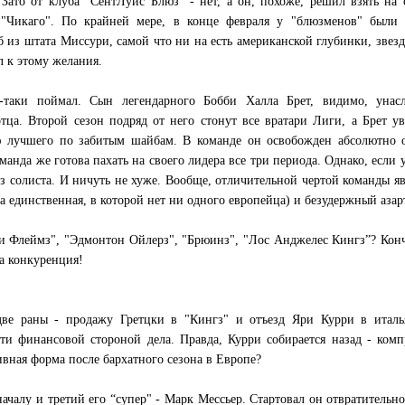
 Зато от клуба "СентЛуис Блюз" - нет, а он, похоже, решил взять на 
"Чикаго". По крайней мере, в конце февраля у "блюзменов" были 
б из штата Миссури, самой что ни на есть американской глубинки, звезд
л к этому желания.
-таки поймал. Сын легендарного Бобби Халла Брет, видимо, унасл
тца. Второй сезон подряд от него стонут все вратари Лиги, а Брет у
ю лучшего по забитым шайбам. В команде он освобожден абсолютно о
оманда же готова пахать на своего лидера все три периода. Однако, если 
ез солиста. И ничуть не хуже. Вообще, отличительной чертой команды я
а единственная, в которой нет ни одного европейца) и безудержный азар
и Флеймз", "Эдмонтон Ойлерз", "Брюинз", "Лос Анджелес Кингз”? Кон
ка конкуренция!
ве раны - продажу Гретцки в "Кингз" и отъезд Яри Курри в италь
ти финансовой стороной дела. Правда, Курри собирается назад - ком
тивная форма после бархатного сезона в Европе?
чалу и третий его “супер" - Марк Мессьер. Стартовал он отвратительно