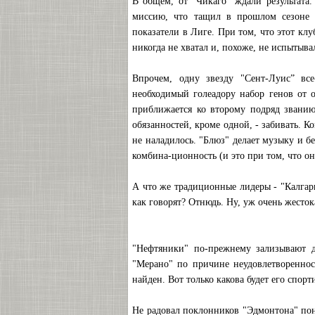
В общем, от "Чикаго" ждали результата.
миссию, что тащил в прошлом сезоне 
показатели в Лиге. При том, что этот клу
никогда не хватал и, похоже, не испытыва
Впрочем, одну звезду "Сент-Луис” все
необходимый голеадору набор генов от о
приближается ко второму подряд звани
обязанностей, кроме одной, - забивать. К
не наладилось. "Блюз" делает музыку и б
комбина-ционность (и это при том, что он
А что же традиционные лидеры - "Калгар
как говорят? Отнюдь. Ну, уж очень жесто
"Нефтяники" по-прежнему зализывают д
"Мерано" по причине неудовлетвореннос
найден. Вот только какова будет его спор
Не радовал поклонников "Эдмонтона" пона