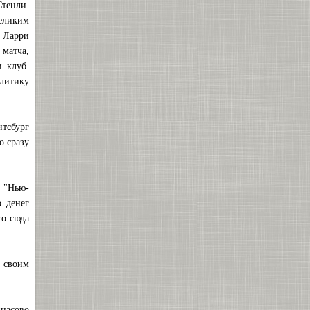
Стенли.
великим
ь Ларри
 матча,
 клуб.
олитику
тсбург
о сразу
 "Нью-
 денег
го сюда
о своим
инасово