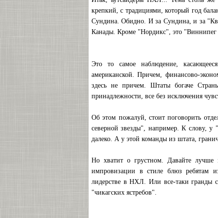
крепкий, с традициями, который год бала
Сундина. Обидно. И за Сундина, и за "Кве
Канады. Кроме "Нордикс", это "Виннипег
Это то самое наблюдение, касающееся
американской. Причем, финансово-эконо
здесь не причем. Штаты богаче Стран
принадлежности, все без исключения чувс
Об этом пожалуй, стоит поговорить отдел
северной звезды", например. К слову, у
далеко. А у этой команды из штата, грани
Но хватит о грустном. Давайте лучше 
импровизации в стиле блюз ребятам из
лидерстве в НХЛ. Или все-таки гранды с
"чикагских ястребов".