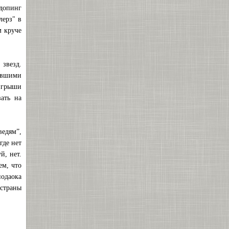
“допинг
лерз" в
м круче
звезд.
шившими
игрыши
вать на
едям”,
где нет
й, нет.
ем, что
одаока
страны