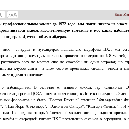
Дата:
Мар
 профессиональном хоккее до 1972 года, мы почти ничего не знаем.
росачиваться сквозь идеологическую таможню и кое-какие наблюде
 о лидерах. Другое - об аутсайдерах.
о них - лидерах и аутсайдерах нынешнего марафона НХЛ мы сег
орим. До конца командам осталось провести примерно по 6-8 матчей, 
 расставить всех по местам еще не способен ни один астролог, но ст
инства клубов Лиги - в этом сезоне проявилась сполна, плюсы и ми
Так что, дело за оценками.
, о наблюдениях. В отличие от нашего хоккея, где чемпионат 
летнее лидерство ЦСКА - почти ровестники, в Лиге в последние 20 лет 
явных фаворитов не было. "Бостон Брюинз" сменила "Филадельфия Фл
з”, "Нью-Йорк Айлендерс", "Эдмонтон Ойлерз", "Калгари Флеймз"... И
и года. Период, на который "железно" хватает команды одного призыва
ие клубы и очередной гигант НХЛ постепенно съезжал в середняки, в