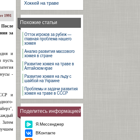
Хоккей на траве
т 1991
Похожие статьи
 После
ния за
Отток игроков за рубеж —
главная проблема нашего
хоккея
Анализ развития массового
одня и
хоккея в стране
и пусть
Развитие хоккея на траве в
Алтайском крае
ратегия
нусы -
Развитие хоккея на льду с
шайбой на Украине
Проблемы и задачи развития
хоккея на траве в СССР
СССР и
одного-
айерз",
Поделитесь информацией
 каждый
. Затем
Я.Мессенджер
 лучшем
ВКонтакте