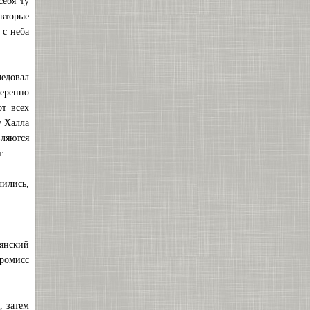
себя ту
вторые
 с неба
едовал
веренно
т всех
у Халла
вляются
т.
чились,
янский
промисс
, затем