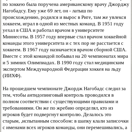
по хоккею была поручена американскому врачу Джорджу
Нагобадсу. Ему уже 69 лет, он - латыш по
происхождению, родился и вырос в Риге, там же увлекся
хоккеем, играл в одной из местных команд. В 1951 году
уехал в США и работал врачом в университете
Миннесоты. В 1957 году впервые стал врачом хоккейной
команды этого университета и с тех пор не расстается с
хоккеем. В 1967 году назначается врачом сборной США.
Вместе с этой командой побывал на 20 чемпионатах мира
и 5 зимних Олимпиадах. В 1990 году стал медицинским
экспертом Международной Федерации хоккея на льду
(ИИХФ).
На прошедшем чемпионате Джордж Нагобадс следил за
тем, чтобы антидопинговый контроль проводился в
полном соответствии с существующими правилами и
требованиями. Он же по жребию определял, кто из
игроков будет подвергнут контролю. Делалось это
старым, ,испытанным способом: в шапку клали записочки
с именами всех игроков команды, они перемешивались, а