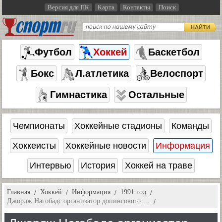
Версия для ПК
Карта
Контакты
Поиск
НАЙТИ
Футбол
Хоккей
Баскетбол
Бокс
Л.атлетика
Велоспорт
Гимнастика
Остальные
Чемпионаты
Хоккейные стадионы
Команды
Хоккеисты
Хоккейные новости
Информация
Интервью
История
Хоккей на траве
Главная
Хоккей
Информация
1991 год
Джордж Нагобадс организатор допингового …