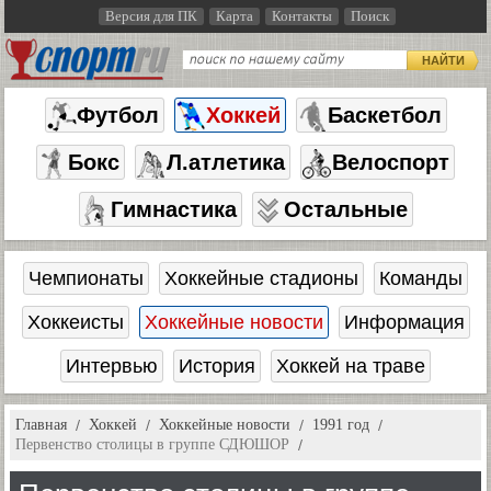
Версия для ПК
Карта
Контакты
Поиск
НАЙТИ
Футбол
Хоккей
Баскетбол
Бокс
Л.атлетика
Велоспорт
Гимнастика
Остальные
Чемпионаты
Хоккейные стадионы
Команды
Хоккеисты
Хоккейные новости
Информация
Интервью
История
Хоккей на траве
Главная
Хоккей
Хоккейные новости
1991 год
Первенство столицы в группе СДЮШОР