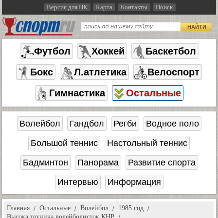
Версия для ПК
Карта
Контакты
Поиск
НАЙТИ
Футбол
Хоккей
Баскетбол
Бокс
Л.атлетика
Велоспорт
Гимнастика
Остальные
Волейбол
Гандбол
Регби
Водное поло
Большой теннис
Настольный теннис
Бадминтон
Панорама
Развитие спорта
Интервью
Информация
Главная
Остальные
Волейбол
1985 год
Высока техника волейболисток КНР