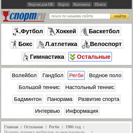
Версия для ПК
Карта
Контакты
Поиск
НАЙТИ
Футбол
Хоккей
Баскетбол
Бокс
Л.атлетика
Велоспорт
Гимнастика
Остальные
Волейбол
Гандбол
Регби
Водное поло
Большой теннис
Настольный теннис
Бадминтон
Панорама
Развитие спорта
Интервью
Информация
Главная
Остальные
Регби
1986 год
Поднять технику регбистов до международн…