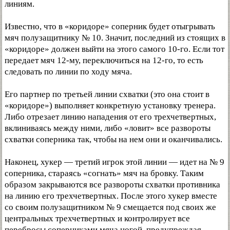
линиям.
Известно, что в «коридоре» соперник будет отыгрывать
мяч полузащитнику № 10. Значит, последний из стоящих в
«коридоре» должен выйти на этого самого 10-го. Если тот
передает мяч 12-му, переключиться на 12-го, то есть
следовать по линии по ходу мяча.
Его партнер по третьей линии схватки (это она стоит в
«коридоре») выполняет конкретную установку тренера.
Либо отрезает линию нападения от его трехчетвертных,
вклиниваясь между ними, либо «ловит» все развороты
схватки соперника так, чтобы на нем они и оканчивались.
Наконец, хукер — третий игрок этой линии — идет на № 9
соперника, стараясь «согнать» мяч на бровку. Таким
образом закрываются все развороты схватки противника
на линию его трехчетвертных. После этого хукер вместе
со своим полузащитником № 9 смещается под своих же
центральных трехчетвертных и контролирует все
перебросы соперниками мяча ногой, предупреждая