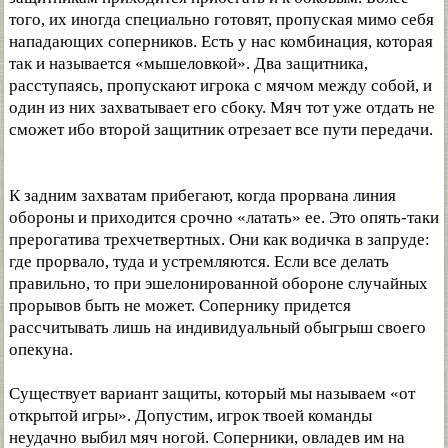
того, их иногда специально готовят, пропуская мимо себя
нападающих соперников. Есть у нас комбинация, которая
так и называется «мышеловкой». Два защитника,
расступаясь, пропускают игрока с мячом между собой, и
один из них захватывает его сбоку. Мяч тот уже отдать не
сможет ибо второй защитник отрезает все пути передачи.
К задним захватам прибегают, когда прорвана линия
обороны и приходится срочно «латать» ее. Это опять-таки
прерогатива трехчетвертных. Они как водичка в запруде:
где прорвало, туда и устремляются. Если все делать
правильно, то при эшелонированной обороне случайных
прорывов быть не может. Сопернику придется
рассчитывать лишь на индивидуальный обыгрыш своего
опекуна.
Существует вариант защиты, который мы называем «от
открытой игры». Допустим, игрок твоей команды
неудачно выбил мяч ногой. Соперники, овладев им на