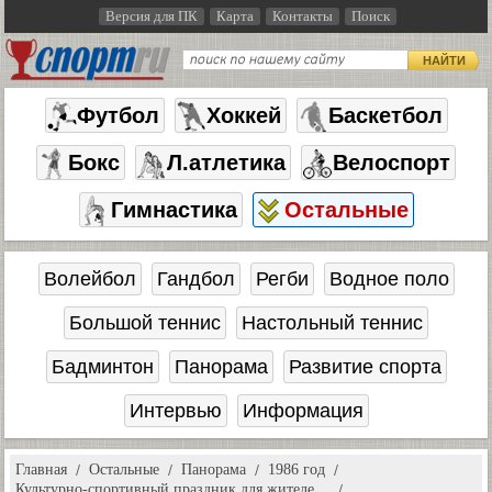
Версия для ПК
Карта
Контакты
Поиск
НАЙТИ
Футбол
Хоккей
Баскетбол
Бокс
Л.атлетика
Велоспорт
Гимнастика
Остальные
Волейбол
Гандбол
Регби
Водное поло
Большой теннис
Настольный теннис
Бадминтон
Панорама
Развитие спорта
Интервью
Информация
Главная
Остальные
Панорама
1986 год
Культурно-спортивный праздник для жителе…