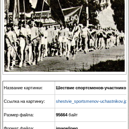
Название картинки:
Шествие спортсменов-участников
Ссылка на картинку:
shestvie_sportsmenov-uchastnikov.jp
Размер файла:
95664
байт
Формат файла:
image/jpeg