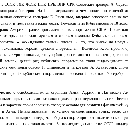
 из СССР, ГДР, ЧССР, ПНР, НРБ. ВНР, СРР. Советские тренеры А. Черво
дающихся боксеров. На I панамериканском чемпионате по тяжелой ат
ленная советским тренером Е. Рыси-ным, впервые завоевала звание ч
риях и в трех заняв вторые места. Тяжелоатлеты Кубы завоевали 18 золо
кордов Америки, ранее принадлежавших спортсменам США. После одн
, который выиграли мужская и женская команды Кубы, американская 
событие. «Лос-Анджелес тайме» писала: «...то, что никак не могут 
 текстильные короли, сделали спортсмены... Волейбол Кубы пробил 
нта. а турнир показал, что у кубинцев есть много приверженцев, горячо
й земле», целый ряд кубинских спортсменов стали выдающимися ат
кие чемпионы боксер Т. Стивенсон и легкоатлет А. Хуанторена, спри
импиаде-80 кубинские спортсмены завоевали 8 золотых, 7 серебрян
ничество с освободившимися странами Азии, Африки и Латинской Ам
вными организациями развивающихся стран неуклонно растет. Бескор
 в короткие сроки заложить твердые основы для развития физической к
 и Азии. Нельзя забывать, что успехи на спортивных аренах тесно св
осознания нации, а нередко победы в спорте приносят политическое пр
у в колониальной зависимости. За последнее десятилетие СССР подде