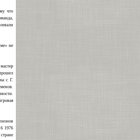
ому что
оманда,
воевали
зме» не
 мастер
прошел
ы с Г.
сменов.
вости.
гровая
мпионов
 6 1976
 стране