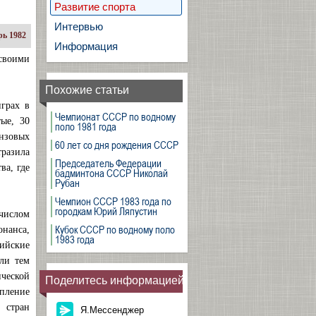
Развитие спорта
Интервью
рь 1982
Информация
своими
Похожие статьи
грах в
Чемпионат СССР по водному
ые, 30
поло 1981 года
онзовых
60 лет со дня рождения СССР
разила
Председатель Федерации
ва, где
бадминтона СССР Николай
Рубан
Чемпион СССР 1983 года по
городкам Юрий Ляпустин
числом
Кубок СССР по водному поло
онанса,
1983 года
ийские
ли тем
ческой
Поделитесь информацией
пление
 стран
Я.Мессенджер