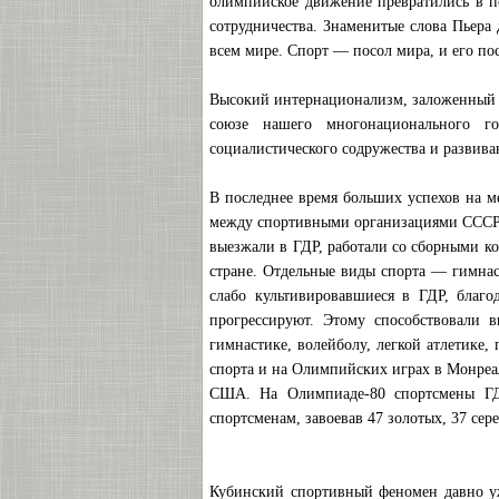
олимпийское движение превратились в п
сотрудничества. Знаменитые слова Пьера
всем мире. Спорт — посол мира, и его п
Высокий интернационализм, заложенный в
союзе нашего многонационального г
социалистического содружества и развив
В последнее время больших успехов на 
между спортивными организациями СССР и
выезжали в ГДР, работали со сборными 
стране. Отдельные виды спорта — гимнаст
слабо культивировавшиеся в ГДР, благ
прогрессируют. Этому способствовали 
гимнастике, волейболу, легкой атлетике
спорта и на Олимпийских играх в Монреа
США. На Олимпиаде-80 спортсмены ГДР
спортсменам, завоевав 47 золотых, 37 сер
Кубинский спортивный феномен давно уж