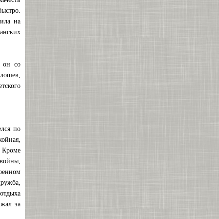
быстро.
дила на
канских
 он со
-лошев,
етского
елся по
ойная,
. Кроме
 войны,
военном
ружба,
 отдыха
зжал за