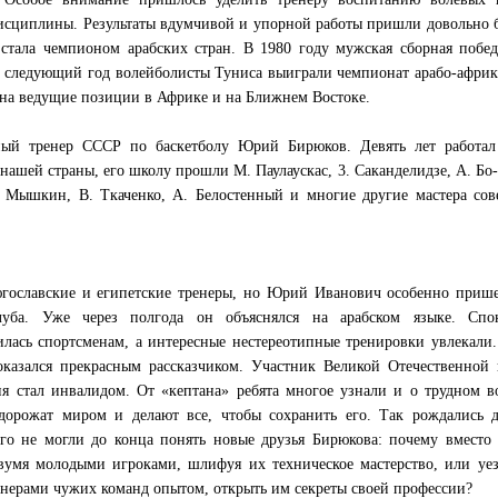
исциплины. Результаты вдумчивой и упорной работы пришли довольно 
 стала чемпионом арабских стран. В 1980 году мужская сборная побе
а следующий год волейболисты Туниса выиграли чемпионат арабо-афри
 на ведущие позиции в Африке и на Ближнем Востоке.
ный тренер СССР по баскетболу Юрий Бирюков. Девять лет работал
шей страны, его школу прошли М. Паулаускас, 3. Саканделидзе, А. Бо
. Мышкин, В. Ткаченко, А. Белостенный и многие другие мастера сов
югославские и египетские тренеры, но Юрий Иванович особенно приш
уба. Уже через полгода он объяснялся на арабском языке. Спок
илась спортсменам, а интересные нестереотипные тренировки увлекали
 оказался прекрасным рассказчиком. Участник Великой Отечественной
ия стал инвалидом. От «кептана» ребята многое узнали и о трудном 
дорожат миром и делают все, чтобы сохранить его. Так рождались д
ого не могли до конца понять новые друзья Бирюкова: почему вместо
вумя молодыми игроками, шлифуя их техническое мастерство, или уе
енерами чужих команд опытом, открыть им секреты своей профессии?