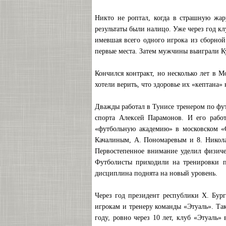
Никто не роптал, когда в страшную жар
результаты были налицо. Уже через год к
имевшая всего одного игрока из сборной
первые места. Затем мужчины выиграли К
Кончился контракт, но несколько лет в 
хотели верить, что здоровье их «кептана»
Дважды работал в Тунисе тренером по ф
спорта Алексей Парамонов. И его рабо
«футбольную академию» в московском «С
Качалиным, А. Пономаревым и 8. Никола
Первостепенное внимание уделил физиче
Футболисты приходили на тренировки по
дисциплина поднята на новый уровень.
Через год президент республики X. Бур
игрокам и тренеру команды «Этуаль». Та
году, ровно через 10 лет, клуб «Этуаль»