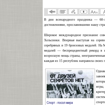
0
В дни всенародного праздника — 60-л
достижениями, прославившими нашу стра
Широкое международное признание сов
Хельсинки. Впервые выступая на соревн
серебряных и 19 бронзовых медалей. На 
медалей — беспрецедентный рекорд в и
возросшую мощь страны, неограниченные 
каждая из 15 республик направила своих
Однак
завое
котор
игры,
крите
систе
→
Спорт - посол мира
спорт