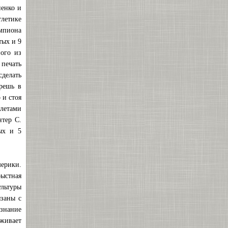
ненко и
летике
емпиона
тых и 9
ого из
печать
сделать
брешь в
 и стоя
летами
нтер С.
ых и 5
ерики.
ыстная
ультуры
язаны с
изнание
рживает