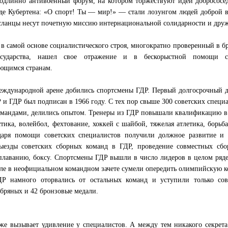
одлинно антивоенный форум, на котором торжествуют идеи добрососе
 де Кубертена: «О спорт! Ты — мир!» — стали лозунгом людей доброй 
осланцы несут почетную миссию интернациональной солидарности и дру
 самой основе социалистического строя, многократно проверенный в б
осударства, нашел свое отражение и в бескорыстной помощи с
ающимся странам.
международной арене добились спортсмены ГДР. Первый долгосрочный 
 ГДР был подписан в 1966 году. С тех пор свыше 300 советских специ
командами, делились опытом. Тренеры из ГДР повышали квалификацию 
ика, волейбол, фехтование, хоккей с шайбой, тяжелая атлетика, борьба
одаря помощи советских специалистов получили должное развитие и 
выезды советских сборных команд в ГДР, проведение совместных сбо
, плаванию, боксу. Спортсмены ГДР вышли в число лидеров в целом ряд
ле в неофициальном командном зачете сумели опередить олимпийскую 
 намного оторвались от остальных команд и уступили только сов
ебряных и 42 бронзовые медали.
е вызывает удивление у специалистов. А между тем никакого секрета