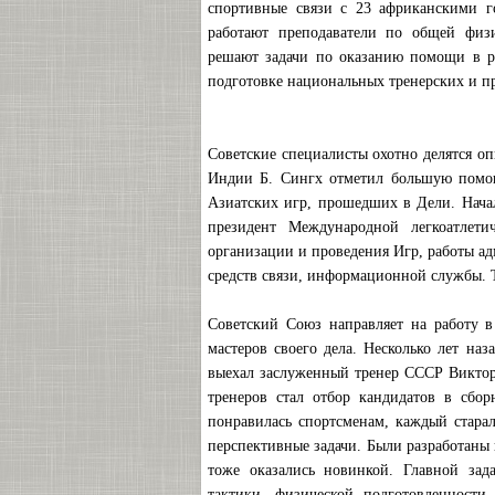
спортивные связи с 23 африканскими г
работают преподаватели по общей физи
решают задачи по оказанию помощи в ра
подготовке национальных тренерских и пр
Советские специалисты охотно делятся о
Индии Б. Сингх отметил большую помощ
Азиатских игр, прошедших в Дели. Нача
президент Международной легкоатлет
организации и проведения Игр, работы а
средств связи, информационной службы. 
Советский Союз направляет на работу 
мастеров своего дела. Несколько лет на
выехал заслуженный тренер СССР Виктор
тренеров стал отбор кандидатов в сбо
понравилась спортсменам, каждый старал
перспективные задачи. Были разработаны
тоже оказались новинкой. Главной зад
тактики, физической подготовленности