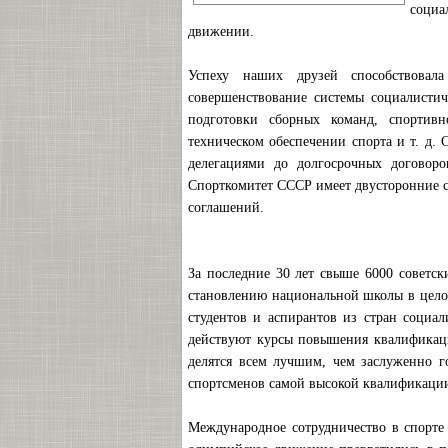
социа
движении.
Успеху наших друзей способствовал
совершенствование системы социалисти
подготовки сборных команд, спортивн
техническом обеспечении спорта и т. д.
делегациями до долгосрочных договоро
Спорткомитет СССР имеет двусторонние с
соглашений.
За последние 30 лет свыше 6000 советск
становлению национальной школы в целом
студентов и аспирантов из стран социа
действуют курсы повышения квалификаци
делятся всем лучшим, чем заслуженно го
спортсменов самой высокой квалификаци
Международное сотрудничество в спорте 