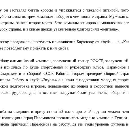
у он заставлял бегать кроссы и упражняться с тяжелой штангой, пот
луб с зачетом по трем командам победил в чемпионате страны. Мужская к
 страны, заняла второе место. Зато команды юниоров и молодежная за
убок страны, и важные шейхи уважительно благодарили «кептана».
Москву продолжали поступать приглашения Бирюкову от клуба — в «Ка
 не позволяет ему приехать к ним снова.
утболу олимпийский чемпион, заслуженный тренер РСФСР, заслуженный
та пришлась по душе спортсменам и руководству клуба. Парамонов 
партаке» и в сборной СССР. Работал вторым тренером сборной стран
евым. Работу в клубе «Этуаль» он начал с подготовки молодых спорт
ской подготовке игроков, повышению их общей и скоростной выносли
сле трудового дня, и все-таки нагрузки были увеличены, общая и и
гиба на стадионе в присутствии 50 тысяч зрителей вручил медали че
к коллекция наград Парамонова пополнилась медалью чемпиона Туниса.
 вновь пригласил Парамонова на работу. За эти годы уровень футбола в