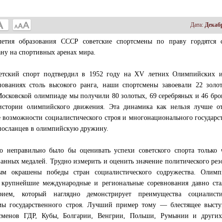
Дата:
Декаб
етия образования СССР советские спортсмены по праву гордятся 
ну на спортивных аренах мира.
етский спорт подтвердил в 1952 году на XV летних Олимпийских и
ованиях столь высокого ранга, наши спортсмены завоевали 22 золот
Московской олимпиаде мы получили 80 золотых, 69 серебряных и 46 бр
стории олимпийского движения. Эта динамика как нельзя лучше от
возможности социалистического строя и многонационального государст
 посланцев в олимпийскую дружину.
о неправильно было бы оценивать успехи советского спорта только 
ванных медалей. Трудно измерить и оценить значение политического рез
ым окрашены победы стран социалистического содружества. Олимп
 крупнейшие международные и региональные соревнования давно ста
рием, который наглядно демонстрирует преимущества социалисти
мы государственного строя. Лучший пример тому — блестящее высту
сменов ГДР, Кубы, Болгарии, Венгрии, Польши, Румынии и других