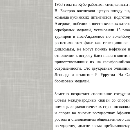
1963 года на Кубе работают специалисты
В. Быстров воспитали целую плеяду вы
команда кубинских штангистов, подготов
Америки, победив в шести весовых катего
серебряных медалей, установили 15 ре
турниров в Лос-Анджелесе по волейболу
расценила этот факт как сенсационное 
дипломаты, не могут понять нефтяные и
отношении к острову близ нашего контине
приветствовавших их на калифорнийско
современности. Это двукратные олимпийс
Леонард и штангист Р. Уррутиа. На Ол
бронзовых медалей.
Заметно возрастает спортивное сотруд
Объем международных связей со спорти
помощь социалистических стран позволила
и спорта во многих государствах Африки
ростом и становлением общественного сам
государству, долгое время пребывавшем