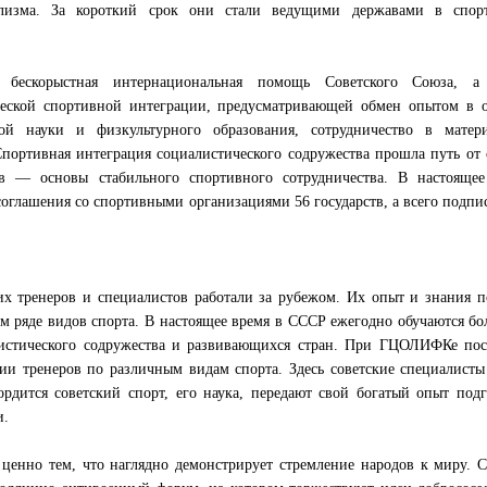
лизма. За короткий срок они стали ведущими державами в спор
а бескорыстная интернациональная помощь Советского Союза, а
ческой спортивной интеграции, предусматривающей обмен опытом в о
ой науки и физкультурного образования, сотрудничество в матери
 Спортивная интеграция социалистического содружества прошла путь от
в — основы стабильного спортивного сотрудничества. В настоящее
оглашения со спортивными организациями 56 государств, а всего подпи
их тренеров и специалистов работали за рубежом. Их опыт и знания 
 ряде видов спорта. В настоящее время в СССР ежегодно обучаются бо
листического содружества и развивающихся стран. При ГЦОЛИФКе пос
и тренеров по различным видам спорта. Здесь советские специалист
рдится советский спорт, его наука, передают свой богатый опыт под
и.
ценно тем, что наглядно демонстрирует стремление народов к миру. 