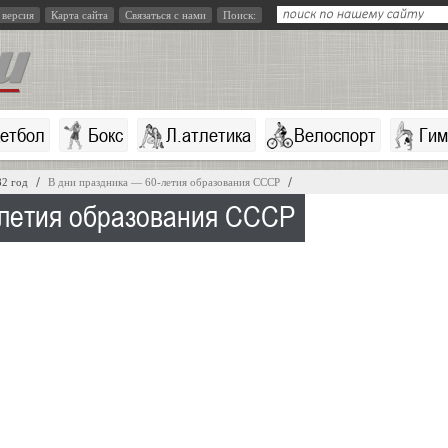
 версия
Карта сайта
Связаться с нами
Поиск:
кетбол
Бокс
Л.атлетика
Велоспорт
Гим
82 год
В дни праздника — 60-летия образования СССР
-летия образования СССР