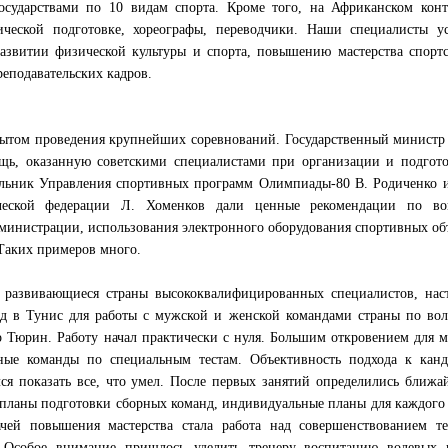
осударствами по 10 видам спорта. Кроме того, на Африканском конт
ческой подготовке, хореографы, переводчики. Наши специалисты у
звитии физической культуры и спорта, повышению мастерства спортс
еподавательских кадров.
пытом проведения крупнейших соревнований. Государственный министр
ь, оказанную советскими специалистами при организации и подгото
льник Управления спортивных программ Олимпиады-80 В. Родиченко и
ической федерации Л. Хоменков дали ценные рекомендации по во
дминистрации, использования электронного оборудования спортивных об
Таких примеров много.
в развивающиеся страны высококвалифицированных специалистов, нас
зад в Тунис для работы с мужской и женской командами страны по во
 Тюрин. Работу начал практически с нуля. Большим откровением для 
рные команды по специальным тестам. Объективность подхода к канд
ся показать все, что умел. После первых занятий определились ближ
 планы подготовки сборных команд, индивидуальные планы для каждого
ачей повышения мастерства стала работа над совершенствованием те
. Особое внимание пришлось уделить тренеру воспитанию волевых к