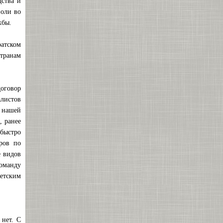
дства и
воли во
жбы.
ратском
транам
договор
алистов
в нашей
, ранее
быстро
ров по
е видов
команду
етским
 нет. С