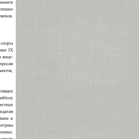
иненте
спешно
менов,
 спорта
вке IX
 вице-
просам
ъектов,
тоящих
лейболу
местных
идатам
айшие и
 игрока
хники,
ачеств