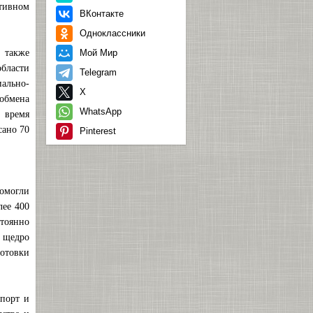
тивном
ВКонтакте
Одноклассники
 также
Мой Мир
бласти
Telegram
ально-
X
 обмена
WhatsApp
 время
сано 70
Pinterest
помогли
лее 400
тоянно
ы щедро
готовки
Спорт и