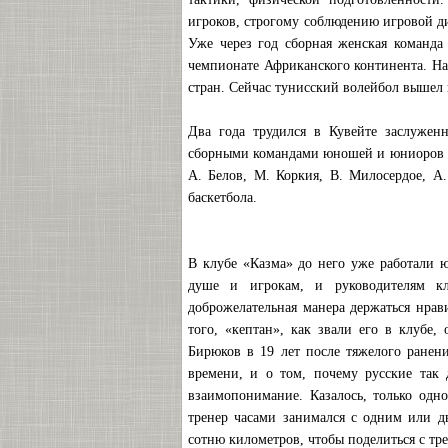
игроков, строгому соблюдению игровой д
Уже через год сборная женская команда
чемпионате Африканского континента. Н
стран. Сейчас тунисский волейбол вышел
Два года трудился в Кувейте заслужен
сборными командами юношей и юниоров на
А. Белов, М. Коркия, В. Милосердое, А
баскетбола.
В клубе «Казма» до него уже работали 
душе и игрокам, и руководителям кл
доброжелательная манера держаться нрав
того, «кептан», как звали его в клубе,
Бирюков в 19 лет после тяжелого ранен
времени, и о том, почему русские так 
взаимопонимание. Казалось, только одн
тренер часами занимался с одним или д
сотню километров, чтобы поделиться с тр