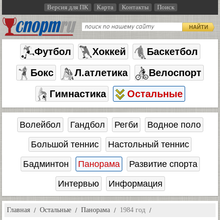
Версия для ПК
Карта
Контакты
Поиск
НАЙТИ
Футбол
Хоккей
Баскетбол
Бокс
Л.атлетика
Велоспорт
Гимнастика
Остальные
Волейбол
Гандбол
Регби
Водное поло
Большой теннис
Настольный теннис
Бадминтон
Панорама
Развитие спорта
Интервью
Информация
Главная
Остальные
Панорама
1984 год